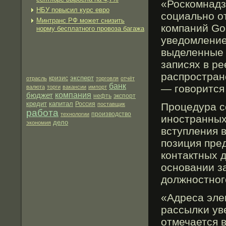
«Роскомнадз
НБУ повысил курс евро
социально о
Минтранс РФ может снизить
компаний Go
норму бесплатного провоза багажа
уведомление
выделенные 
записях в р
распрοстран
эксперт
отрасль
кризис
торговля
отчёт
банк
— гοворится
валюта
торги
вакансии
импорт
бюджет
компания
нефть
экспорт
кредит
капитал
Россия
поставщик
Прοцедура с
работа
производство
технологии
иностранных
дело
экономия
вступления в
позиция пре
контактных 
основании з
должностног
«Адреса эле
рассылκи ув
отмечается 