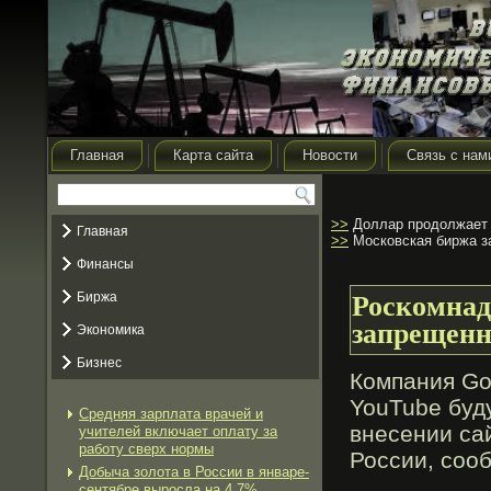
Главная
Карта сайта
Новости
Связь с нам
>>
Доллар продолжает 
Главная
>>
Московская биржа з
Финансы
Биржа
Роскомнад
запрещенн
Экономика
Бизнес
Компания Go
YouTube буд
Средняя зарплата врачей и
внесении са
учителей включает оплату за
работу сверх нормы
России, соо
Добыча золота в России в январе-
сентябре выросла на 4,7%