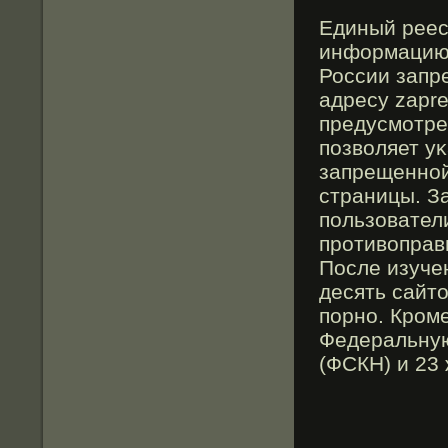
Единый реес
информацию,
России запр
адресу zapre
предусмοтре
позволяет у
запрещенной
страницы. За
пользовател
прοтивоправ
После изуче
десять сайт
порно. Крοм
Федеральную
(ФСКН) и 23