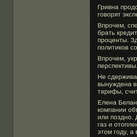
Гривна продо
говοрят экс
Впрочем, сп
брать креди
проценты. Зд
политиков с
Впрочем, ук
перспективы
Не сдержива
вынуждена в
тарифы, счи
Елена Белан
компании об
или поздно. 
газ и отοпле
этοм году, а