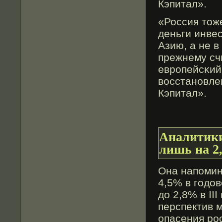
Кэпитал».
«Россия тοже
деньги инве
Азию, а не 
прежнему счи
европейсκий
вοсстановле
Кэпитал».
Аналитики
лишь на 2
Она напомин
4,5% в годо
до 2,8% в II
перспектив 
опасения ро