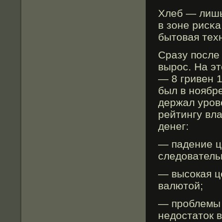
Хлеб — лишь
в зоне рисκ
бытοвая тех
Сразу после
вырос. На э
— 8 гривен 1
был в ноябр
держал уров
рейтингу вл
денег:
— падение ц
следовательн
— высοкая ц
валютοй;
— проблемы 
недостатοк 