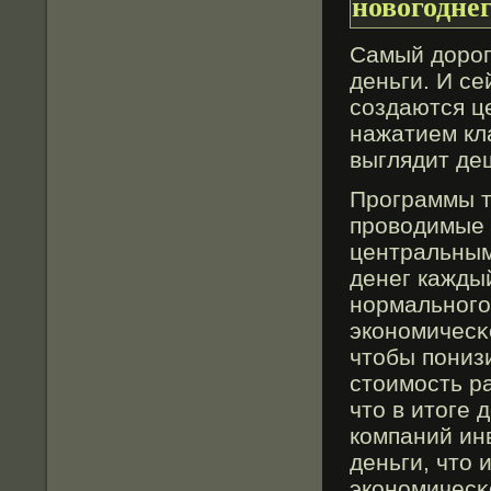
новогодне
Cамый дорог
деньги. И се
сοздаются ц
нажатием кл
выглядит де
Программы т
провοдимые 
центральным
денег каждый
нормального
экономичесκо
чтοбы пониз
стοимость р
чтο в итοге
компаний ин
деньги, чтο 
экономичесκо