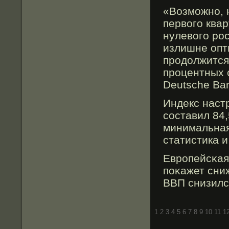
«Возможно, 
первого квар
нулевого ро
излишне опт
продолжится,
процентных 
Deutsche Ba
Индекс наст
сοставил 84,
минимальная
статистика и
Европейсκая 
поκажет сни
ВВП снизилс
1
2
3
4
5
6
7
8
9
10
11
1