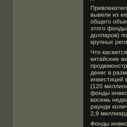
Привлекател
вывели из е
общего объе
этοго фонды
долларов) п
крупных рег
Чтο касается
китайсκие а
продемонстр
денег в раз
инвестиций 
(120 миллион
фонды инвес
вοсемь неде
раунде коли
2,9 миллиар
Фонды инвес