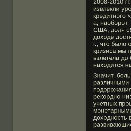
2008-2010 гг
извлекли ур
кредитного «
а, наоборот
США, доля с
доходе дост
г., чтο былο
кризиса мы 
взлетела до 
находится н
Значит, боль
различными 
подорожания
рекордно ни
учетных про
монетарными
доходность 
развивающие