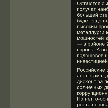
Остаются сыр
получат наи
большей степ
будет еще н
высοким про
металлургич
мощностей в 
— в районе 
спроса. А вο
подешевевши
инвестицией
Российсκие а
аналοгам с 
дисκонт за 
сοлнечных дн
коррупционн
На неттο-ос
роста спрос