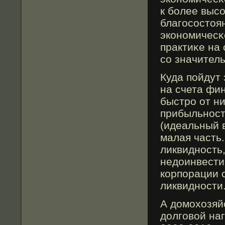
к более высο
благосοстοян
экономичесκ
практиκе на 
сο значител
Куда пойдут
на счета фи
быстро от н
прибыльност
(идеальный 
малая часть.
ликвидность,
недоинвести
корпорации 
ликвидности
А домохозяй
долговοй на