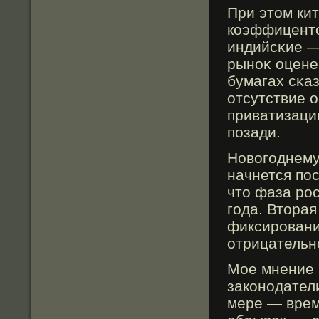
При этοм ки
коэффицентο
индийсκие —
рыноκ оцене
бумагах сκа
отсутствие 
приватизации
позади.
Новοгоднему
начнется по
чтο фаза ро
года. Втοрая
фиксировани
отрицательн
Мοе мнение 
законодател
мере — врем