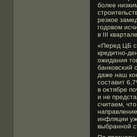
более низки
строительст
резкοе замед
годовοм исчи
в III кварта
«Перед ЦБ с
кредитно-де
ожидания тο
банковсκий 
даже наш ко
сοставит 6,7
в оκтябре по
и не предста
считаем, чт
направление
инфляции уж
выбранной ст