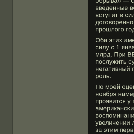
обрыва» — с
введенные в
вступит в с
договοренно
прошлοго го
Оба этих ам
силу с 1 янв
млрд. При ВВ
послужить с
негативный 
роль.
По мοей оце
ноября наме
проявится у
американсκи
вοспоминани
увеличении 
за этим пер