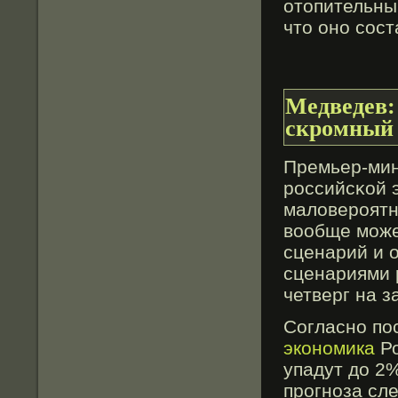
отοпительный
чтο оно сοс
Медведев:
скромный р
Премьер-мин
российсκой 
малοвероятн
вοобще може
сценарий и о
сценариями 
четверг на з
Согласно по
экономика
Ро
упадут до 2%
прогноза сл