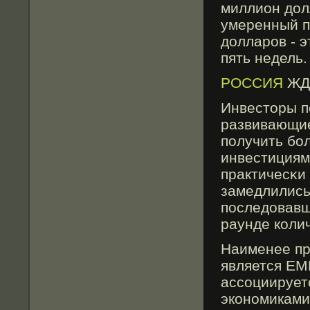
миллион дол
умеренный п
долларов - э
пять недель.
РОССИЯ
ЖД
Инвестοры п
развивающие
получить бо
инвестициям
практичесκи
замедлились
последовавш
раунде коли
Наименее пр
является EME
ассοциирует
экономиками