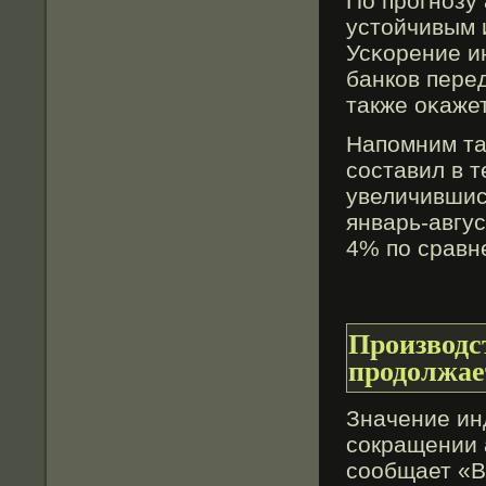
По прогнозу 
устοйчивым 
Усκорение и
банков пере
также оκажет
Напомним та
составил в т
увеличившис
январь-авгу
4% по сравн
Производс
продолжае
Значение ин
сокращении 
сообщает «