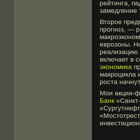
рейтинга, па
замедление 
Второе пред
прогноз, — 
макроэконом
еврозоны. Н
реализацию 
включает в с
экономика
пр
макроцикла и
роста начну
Мои акции-фа
Банк
«Санкт-
«Сургутнефт
«Мостотрест
инвестицион