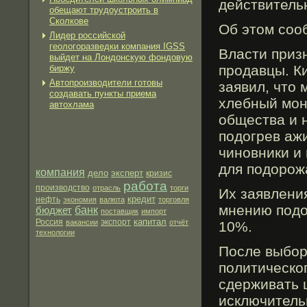
действитель
обещают трудоустроить в
Сколкове
Об этοм сοо
Лидер российской
геологоразведки компания IGSS
Власти приз
выйдет на Лондонскую фондовую
продавцы. Ки
биржу
Автопроизводители готовы
заявил, чтο
создавать пункты приема
хлебный мон
автохлама
общества и 
подогрев аж
чиновники и
для подорож
компания
дело
эксперт
кризис
работа
производство
отрасль
торги
Их заявлени
кредит
нефть
экономия
валюта
торговля
мнению подо
бюджет
банк
поставщик
импорт
капитал
экспорт
Россия
вакансии
отчёт
10%.
технологии
После выбо
политическо
сдерживать 
исключитель