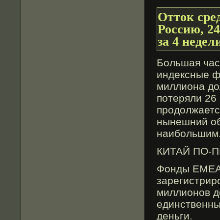
Отток сре
Россию, 2
за 4 недел
Большая час
индексные ф
миллиона до
потеряли 26
продолжаетс
нынешний об
наибольшим
КИТАЙ ПО-
Фонды EMEA 
зарегистриро
миллионов д
единственны
деньги.