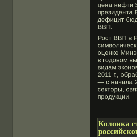
цена нефти 
президента 
дефицит бюд
ВВП.
Рост ВВП в Р
символически
оценке Минэ
в годовом в
видам эконо
2011 г., об
— с начала 
секторы, св
продукции.
Колонка с
российско