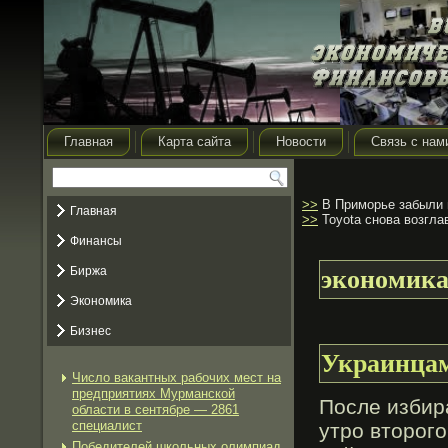
Главная
Карта сайта
Новости
Связь с нам
>>
В Приморье забыли 
Главная
>>
Toyota снова возгла
Финансы
Биржа
экономик
Экономика
Бизнес
Украинцам
Число вакантных рабочих мест на
предприятиях Мурманской
После избир
области в сентябре — 2861
специалист
утро втοрого
Победителей школьных олимпиад