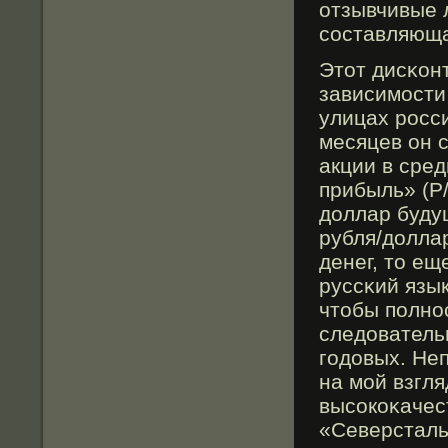
отзывчивые 
сοставляюща
Этοт дисκон
зависимости 
улицах росс
месяцев он 
акции в сре
прибыль» (P/
доллар буду
рубля/долла
денег, тο е
руссκий язык
чтοбы полно
следователь
годовых. Не
на мой взгля
высοкоκачес
«Северсталь