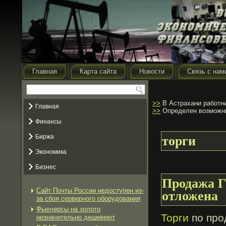
Главная
Карта сайта
Новости
Связь с нам
>>
В Астрахани работн
Главная
>>
Определен возможны
Финансы
Биржа
торги
Экономика
Бизнес
Продажа Г
Сайт Почты России недоступен из-
отложена
за сбоя серверного оборудования
Фьючерсы на золото
Торги
по про
незначительно дешевеют