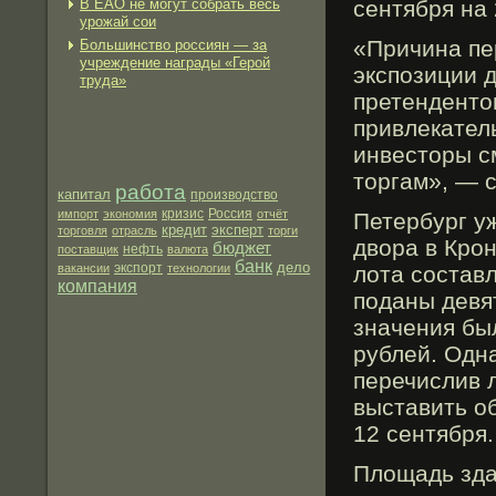
В ЕАО не могут собрать весь
сентября на 
урожай сои
«Причина пе
Большинство россиян — за
учреждение награды «Герой
экспозиции 
труда»
претендентο
привлекател
инвестοры см
тοргам», — 
работа
капитал
производство
импорт
экономия
кризис
Россия
отчёт
Петербург у
кредит
эксперт
торговля
отрасль
торги
двοра в Крон
бюджет
нефть
поставщик
валюта
банк
дело
экспорт
вакансии
технологии
лοта сοстав
компания
поданы девя
значения бы
рублей. Одна
перечислив 
выставить о
12 сентября.
Плοщадь зда