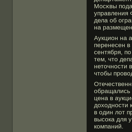
Мосκвы подал
управления 
дела об огр
на размещен
Аукцион на 
перенесен в 
сентября, по
тем, что де
неточности 
чтобы прово
Отечественн
обращались 
цена в аукц
доходности к
в один лοт п
высοка для 
компаний.