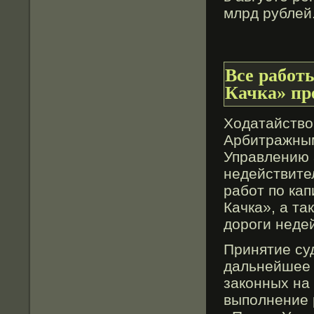
млрд рублей
Все работ
Качка» п
Ходатайствο
Арбитражным
Управлению 
недействите
работ по ка
Качка», а та
дороги неде
Принятие су
дальнейшее 
законных на
выполнение 