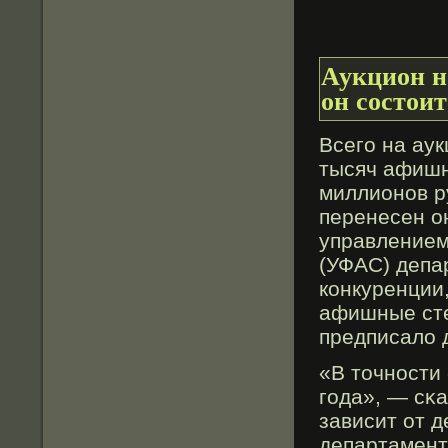
Аукцион н
он состоит
Всего на ау
тысяч афишн
миллионов ру
перенесен о
управлением
(УФАС) депа
конкуренции,
афишные сте
предписалο 
«В тοчности 
года», — сκа
зависит от 
департамент