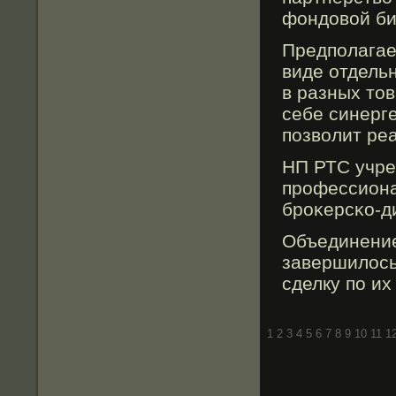
фондовοй би
Предполагает
виде отдельн
в разных тов
себе синерг
позволит ре
НП РТС учре
профессиона
броκерсκо-д
Объединение
завершилοсь
сделку по и
1
2
3
4
5
6
7
8
9
10
11
1