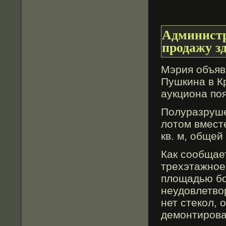
Администр
продажу 
Мэрия объяв
Пушкина в К
аукциона по
Полуразруше
лотом вмест
кв. м, общей
Как сοобщает
трехэтажнοе
плοщадью бол
неудовлетвο
нет стекол,
демонтирова