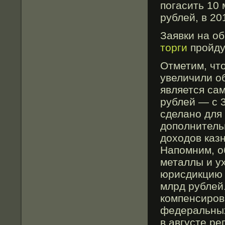
погасить 10 
рублей, в 20
Заявки на о
торги
пройду
Отметим, чт
увеличили о
является са
рублей — с 3
сделано для
дополнитель
доходов каз
Напомним, о
металлы и у
юрисдикцию 
млрд рублей
компенсиров
федеральных
в августе р