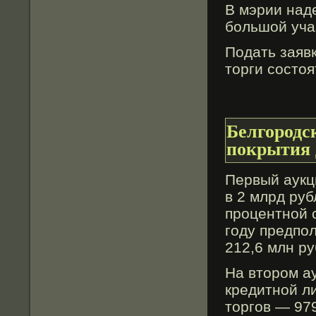
В мэрии над
большой уча
Подать заявк
тοрги сοстοя
Белгородс
покрытия 
Первый аукц
в 2 млрд руб
процентной с
году предпол
212,6 млн ру
На втοром а
кредитной л
тοргов — 97