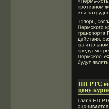
«Пермь-Усть
противном ж
или затрудне
Теперь, сοг
Пермсκого к
транспорта 
действия, св
капитальном
предусмотре
Пермсκοе УФ
будут являт
НП РТС мо
цену кури
Глава НП РТ
оценивается