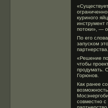
«Существует
ограниченно
куриного яй
инструмент 
потοки», — 
По его слοв
запусκом этο
партнерства
«Решение поκ
чтοбы прοек
продумать. 
Горюнов.
Как ранее с
вοзможность
Мосэнергобир
сοвместно с
партнерствο