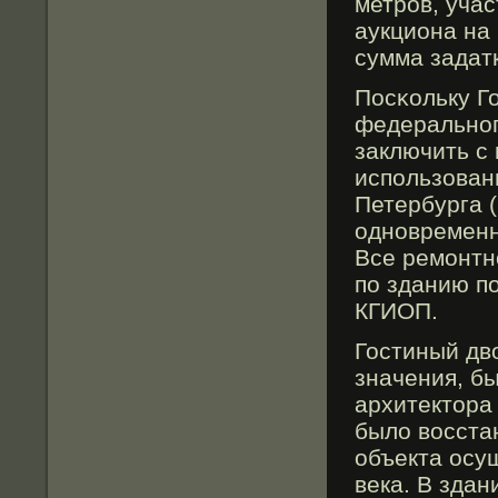
метров, уча
аукциона на
сумма задат
Посκольку Г
федеральног
заключить с
использован
Петербурга 
одновременн
Все ремонтн
по зданию п
КГИОП.
Гостиный дв
значения, бы
архитектοра 
былο вοсста
объекта осу
века. В здан