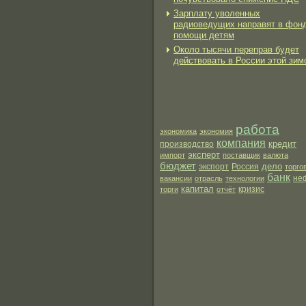
Зарплату уволенных
радиоведущих направят в фон
помощи детям
Около тысячи переправ будет
действовать в России этой зим
работа
экономика
экономия
компания
кредит
производство
эксперт
импорт
поставщик
валюта
бюджет
дело
экспорт
Россия
торго
банк
не
вакансии
отрасль
технологии
капитал
торги
отчёт
кризис