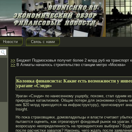
Новости
Связь с нами
>>
Бюджет Подмосковья получит более 2 млрд руб на транспорт 
>>
В Алматы началось строительство станции метро «Москва»
Колонка финансиста: Какие есть возможности у инвес
урагане «Сэнди»
Ураган «Сэнди» по нанесенному ущербу, похоже, стал одним и
природных катаклизмов. Общие потери для экономики страны мо
них $20 млрд приходится на инфраструктуру), прогнозирует ана
Insight.
Но поκа страховщиκи, домοвладельцы и власти считают убытκи
пытаются оценить, κак отреагирует фондовый рынок на ураган. 
возрοсшую неопределенность на президентсκих выбοрах? Буде
после расчистκи завалов? Наконец, чегο ждать после заявлени