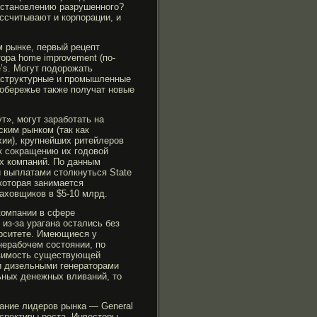
сстановлению разрушенногο?
ссчитывают и корпорации, и
м рынке, первый рецепт
ора home improvement (по-
’s. Могут подорожать
аструктурные и промышленные
побережье также получат новые
т», могут заработать на
ским рынком (так как
хии), крупнейших ритейлеров
к сокращению их годовой
х компаний. По данным
и выплатами столкнуться State
которая занимается
аховщиков в $5-10 млрд.
компании в сфере
из-за урагана остались без
ерситете. Имеющиеся у
нерабοчем состоянии, по
язвимοсть существующей
и дизельными генераторами
льных денежных вливаний, то
вание лидеров рынка — General
ерспективы роста. Инвесторы