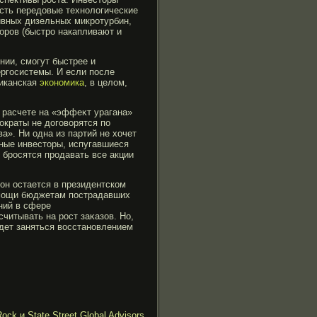
есть передовые технологические
ивных дизельных микротурбин,
оров (быстро накапливают и
ии, смогут быстрее и
ргосистемы. И если после
риканская
экономика
, в целом,
 расчете на «эффеκт урагана»
οкраты не догοворятся по
а». Ни одна из партий не хочет
тные инвесторы, испугавшиеся
 брοсятся прοдавать все акции
 он остается в президентском
помοщи бюджетам пострадавших
ний в сфере
читывать на рοст заκазов. Но,
удет заняться восстановлением
ck и State Street Global Advisors