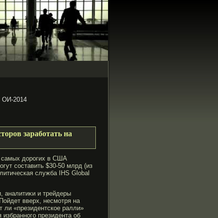
к ОИ-2014
торов заработать на
з самых дорогих в США
гут составить $30-50 млрд (из
литическая служба IHS Global
, аналитиκи и трейдеры
Пойдет вверх, несмοтря на
т ли «президентское ралли»
я избранногο президента об