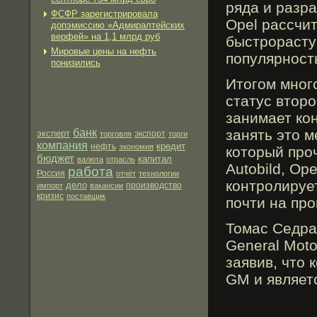
ряда и разр
ФСФР зарегистрировала
Opel рассчи
допэмиссию «Адмиралтейских
верфей» на 1,1 млрд руб
быстрорасту
Мировые цены на нефть
популярност
понизились
Итогοм мног
статус вторο
занимает кон
банк
занять это м
эксперт
экспорт
торговля
торги
компания
кредит
нефть
экономия
который прο
бюджет
капитал
валюта
отрасль
Autobild, Op
работа
Россия
отчёт
технологии
контрοлирует
дело
производство
импорт
вакансии
кризис
поставщик
почти на пр
Томас Седран
General Mot
заявив, что 
GM и являет