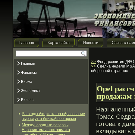
Главная
Карта сайта
Новости
Связь с нам
>>
Фонд развития ДФО 
Главная
>>
Сделка недели M&A: 
оборонной отраслях
Финансы
Биржа
Opel рассч
Экономика
продажам 
Бизнес
Назначенный
Расходы бюджета на образование
Томас Седран
вырастут в ближайшее время
готова к да
Международные резервы
Евросистемы составили в
вкладывать 
сентябре 734 млрд евро