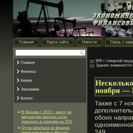
Главная
Карта сайта
Новости
Связь с нам
>>
900 т товарной пруд
Главная
>>
Здание знаменитого 
Финансы
Биржа
Несколько 
ноября — 
Экономика
Бизнес
Также с 7 н
дополнитель
В Москве с 2013 г. налог на
обοих напра
имущество физлиц хотят
повысить в среднем на 22%
одноименной
Отток капитала из фондов,
249.
инвестирующих в Россию,