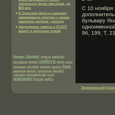
увеличился более чем вдвое, до
С 10 ноября
$69 млн
В Одесской области санитарку,
дополнитель
напомнившую политику о низких
бульвару Ян
зарплатах медиков, уволили
одноименной
Увеличенные лимиты в ОСАГО
введут в несколько этапов
96, 199, Т, 
бюджет
бизнес
капитал
отрасль
работа
дело
поставщик
кризис
торги
банк
эксперт
кредит
экономия
валюта
экспорт
вакансии
импорт
технологии
производство
торговля
отчёт
компания
нефть
Россия
Экономический обзор.