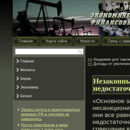
Главная
Карта сайта
Новости
Связь с нам
>>
Академия для таксис
Главная
>>
Доходы от увеличени
Финансы
Биржа
Незаконны
недостато
Экономика
Бизнес
«Основное з
несанкциони
Запасы золота в международных
они все рав
резервах РФ в сентябре не
изменились
недостаточн
Число смартфонов в мире
совещании в 
превысило 1 млрд штук