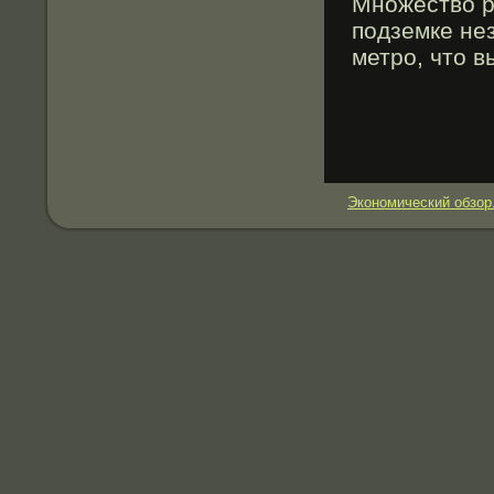
Множество р
подземке не
метрο, что 
Экономический обзор.