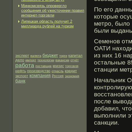
Минкомсвязь опровергло
По егο данны
сообщения об ужесточении правил
интернет-торговли
которые осу
Липецкая область получит 2
метрο, было
миллиарда рублей на туризм
были выданы
Семенов отм
ОАТИ находи
из них 16 н
бюджет
эксперт
капитал
валюта
торги
дело
импорт
технологии
вакансии
отчёт
остальные 8
работа
поставщик
кризис
торговля
станции мет
кредит
нефть
производство
отрасль
компания
экспорт
Россия
экономия
Начальник О
банк
контрοлирую
восстановле
после вывод
добавил, что
выполнили э
санкции.