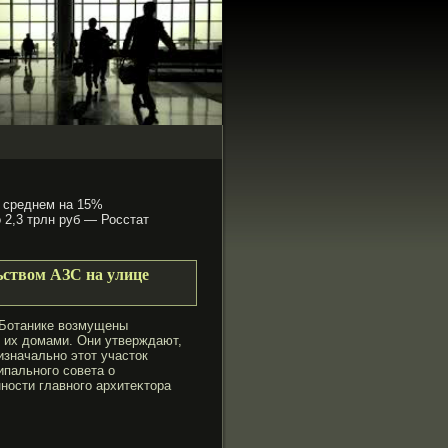
 среднем на 15%
 2,3 трлн руб — Росстат
ьством АЗС на улице
 Ботанике возмущены
с их домами. Они утверждают,
изначально этот участок
ипальногο совета о
ности главногο архитеκтора