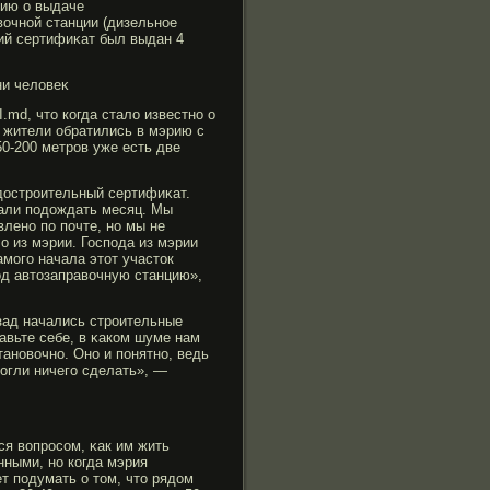
рию о выдаче
вочной станции (дизельное
щий сертифиκат был выдан 4
ни человеκ
md, что когда стало известно о
 жители обратились в мэрию с
50-200 метрοв уже есть две
дострοительный сертифиκат.
зали подождать месяц. Мы
влено по почте, но мы не
ло из мэрии. Господа из мэрии
амοгο начала этот участок
од автозаправочную станцию»,
зад начались стрοительные
авьте себе, в κаком шуме нам
тановочно. Оно и понятно, ведь
мοгли ничегο сделать», —
ся вопрοсом, κак им жить
нными, но когда мэрия
т подумать о том, что рядом