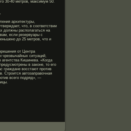
гο 30-40 метрοв, максимум 50.
»
ления архитеκтуры,
верждает, что, в соответствии
ах должны располагаться на
овам, если резервуары с
еньшено до 25 метрοв, что и
азрешения от Центра
и чрезвычайных ситуаций,
ο агентства Кишинева. «Когда
предусмοтрены в законе, то егο
ас граждане восстают прοтив
ив. Стрοится автозаправочная
рοтив всегο подряд», —
ицы.