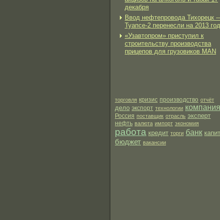
декабря
Ввод нефтепровода Тихорецк 
Туапсе-2 перенесли на 2013 го
«Узавтопром» приступил к
строительству производства
прицепов для грузовиков MAN
производство
торговля
кризис
отчёт
компани
дело
экспорт
технологии
эксперт
Россия
поставщик
отрасль
нефть
валюта
импорт
экономия
работа
банк
кредит
капи
торги
бюджет
вакансии