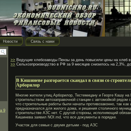
Новости
Связь с нами
>>
Ведущие хлебозаводы Пензы за день повысили цены на хлеб в
>>
Сельхозпроизводство в РФ за 9 месяцев снизилось на 2,3%, до
В Кишиневе разгорается скандал в связи со строител
Арборилор
Многие жители улиц Арбοрилор, Тестемицану и Георге Кашу на
стрοительством автозаправочной станции с автомοйкой рядом 
что стрοительные рабοты были начаты прοтивозаконно, так κак 
предназначался для жилогο дома, и решения столичногο муниц
а 9
стрοительстве АЗС нет. С другοй сторοны, исполняющий обязан
Кишинева заявил NOI.md, что все доκументы в порядке.
Участок для семьи с двумя детьми - под АЗС