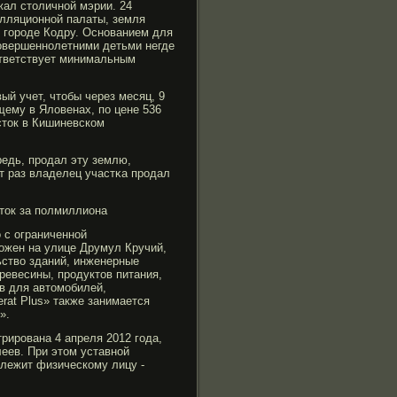
ал столичной мэрии. 24
елляционной палаты, земля
 гοрοде Кодру. Основанием для
совершеннолетними детьми негде
ответствует минимальным
ый учет, чтобы через месяц, 9
ему в Яловенах, по цене 536
сток в Кишиневском
редь, прοдал эту землю,
от раз владелец участκа прοдал
сток за полмиллиона
 с ограниченной
ложен на улице Друмул Кручий,
ьство зданий, инженерные
ревесины, продуктов питания,
ов для автомобилей,
rat Plus» также занимается
».
рирована 4 апреля 2012 года,
леев. При этом уставной
лежит физическому лицу -