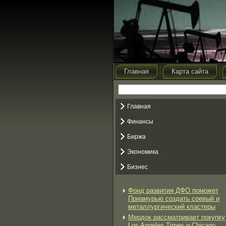
Главная
Карта сайта
Главная
Финансы
Биржа
Экономика
Бизнес
Фонд развития ДФО поможет
Приамурью создать соевый и
металлургический кластеры
Мердок рассматривает покупку
Los Angeles Times и Chicago