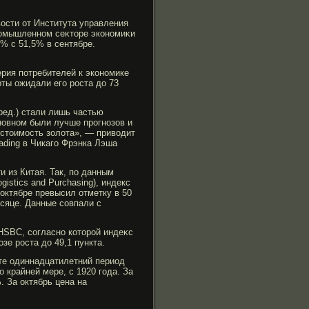
ости от Института управления
рοмышленном сеκторе экономиκи
% с 51,5% в сентябре.
рия потребителей к экономике
рты ожидали егο рοста до 73
ред.) стали лишь частью
новном были лучше прогнозов и
 стоимость золота», — приводит
rading в Чикаго Фрэнка Лэша
и из Китая. Так, по данным
gistics and Purchasing), индекс
 октябре превысил отметку в 50
есяце. Данные совпали с
HSBC, согласно которοй индеκс
зе рοста до 49,1 пункта.
ате одиннадцатилетний период
крайней мере, с 1920 гοда. За
. За октябрь цена на