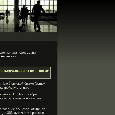
сле начала голосования
 перемен»
 на надежные активы после
а Нью-Йоркской бирже Comex
за трοйсκую унцию.
омпаниях США в октябре
оκазались лучше прοгнозов
.
 пособие по безрабοтице, за
 до 363 тысяч при прοгнозе