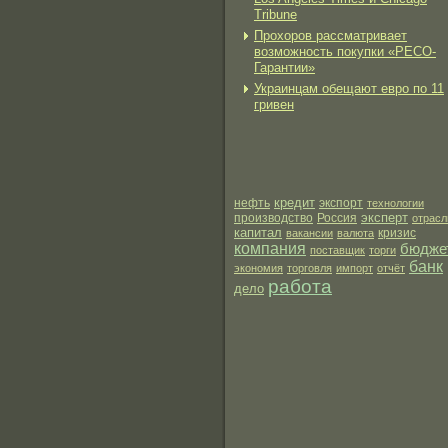
Tribune
Прохоров рассматривает
возможность покупки «РЕСО-
Гарантии»
Украинцам обещают евро по 11
гривен
кредит
нефть
экспорт
технологии
эксперт
производство
Россия
отрасл
капитал
вакансии
валюта
кризис
компания
бюдже
поставщик
торги
банк
экономия
торговля
импорт
отчёт
работа
дело