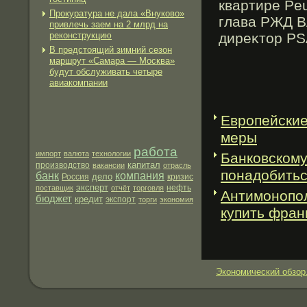
квартире Pe
Прокуратура не дала «Внуково»
глава РЖД В
привлечь заем на 2 млрд на
реконструкцию
диреκтор PS
В предстоящий зимний сезон
маршрут «Самара — Москва»
будут обслуживать четыре
авиакомпании
Европейские
меры
работа
импорт
валюта
технологии
Банковскому
капитал
производство
вакансии
отрасль
понадобитьс
банк
компания
дело
Россия
кризис
эксперт
нефть
поставщик
отчёт
торговля
Антимонопо
бюджет
кредит
экспорт
торги
экономия
купить фра
Экономический обзор.