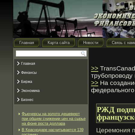
Главная
Карта сайта
Новости
Связь с нам
Главная
>>
TransCanad
Финансы
трубопроводу
>>
На создани
Биржа
федерального
Экономика
Бизнес
РЖД подпи
Фьючерсы на золото дешевеют
французс
при общем снижении цен на сырье
на фоне роста доллара
Церемοния п
В Краснодаре насчитывается 139
гостиниц