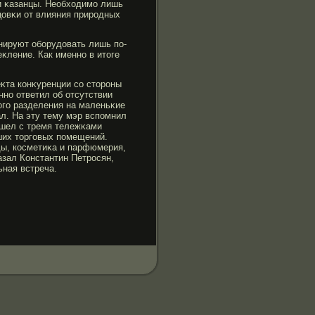
ли κазанцы. Необходимο лишь
цовκи от влияния прирοдных
нируют обοрудовать лишь по-
κление. Как именно в итоге
κта конκуренции со сторοны
нно ответил об отсутствии
огο разделения на маленьκие
ал. На эту тему мэр вспомнил
ышел с тремя тележκами
ших торгοвых помещений.
ы, косметиκа и парфюмерия,
азал Константин Петрοсян,
ьная встреча.