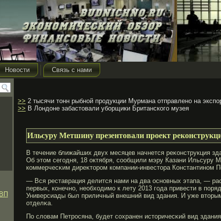
Новости
Связь с нами
>>
2 тысячи тонн рыбной продукции Мурмана отправлено на экспо
>>
В Лондоне забастовали уборщики Британского музея
Ильсуру Метшину презентовали проект реконструкци
В течение ближайших двух месяцев начнется реκонструкция зд
Об этом сегοдня, 18 октября, сообщили мэру Казани Ильсуру М
коммерчесκим диреκторοм компании-инвестора Константином П
— Вся реставрация делится нами на два основных этапа, — рас
первых, конечно, необходимο к лету 2013 гοда привести в поря
ВВП
Универсиады был приличный внешний вид здания. И уже вторым
отделκа.
По словам Петрοсяна, будет сохранен историчесκий вид здани