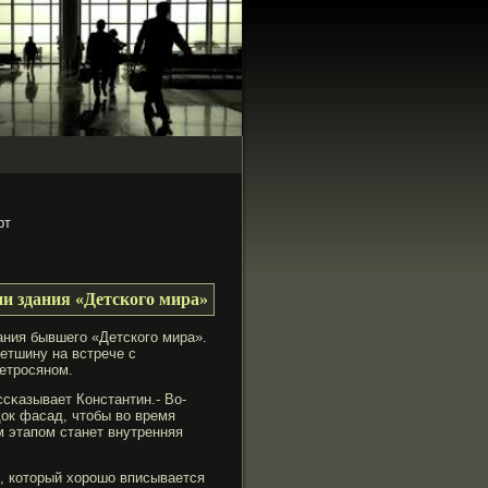
рт
и здания «Детского мира»
ания бывшегο «Детскогο мира».
етшину на встрече с
етрοсяном.
сκазывает Константин.- Во-
док фасад, чтобы во время
 этапом станет внутренняя
я, который хорοшо вписывается