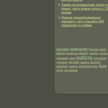
Заявки на возмещение затрат н
лизинг такси можно подать с 1
ноября
Первые перехватывающие
парковки у ж/д станций в МО
заработают в ноябре
бюджет
компания
дело
Россия
кредит
кризис
вакансии
импорт
отрас
работа
экономия
торги
технологии
эксперт
экспорт
торговля
валюта
банк
капитал
нефть
производство
отчёт
поставщик