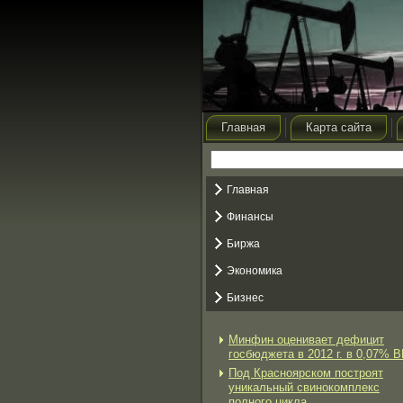
Главная
Карта сайта
Главная
Финансы
Биржа
Экономика
Бизнес
Минфин оценивает дефицит
госбюджета в 2012 г. в 0,07% 
Под Красноярском построят
уникальный свинокомплекс
полного цикла