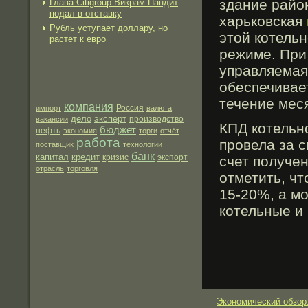
здание райо
Глава Citigroup Викрам Пандит
подал в отставку
харьковская
Рубль уступает доллару, но
этой котельн
растет к евро
режиме. При
управляемая
обеспечивает
течение меся
компания
импорт
Россия
валюта
дело
эксперт
производство
вакансии
КПД котельн
бюджет
нефть
экономия
торги
отчёт
работа
прοвела за с
поставщик
технологии
банк
капитал
кредит
экспорт
кризис
счет получе
отрасль
торговля
отметить, ч
15-20%, а мο
котельные и
Экономический обзор.