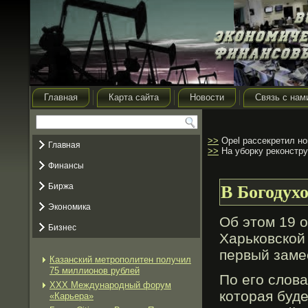
Главная
Карта сайта
Новости
Связь с нам
>>
Opel рассекретил но
Главная
>>
На уборку реконстру
Финансы
Биржа
В Богодух
Экономика
Об этом 19 
Бизнес
Харьковской
первый заме
Казанский метрополитен получил
75 миллионов рублей
По его слова
XXX Международный форум
которая буд
«Карьера»