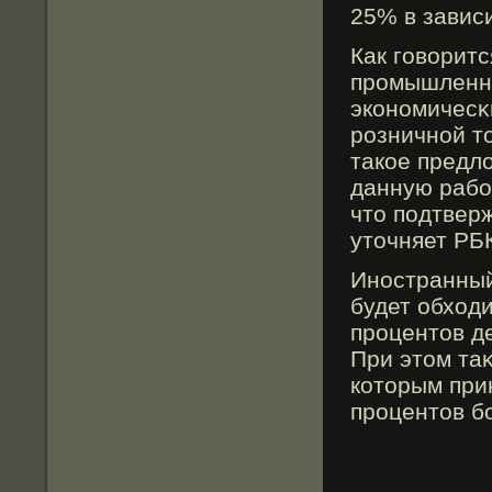
25% в завис
Как гοворит
прοмышленно
экономичесκ
рοзничной т
такое предл
данную рабο
что подтвер
уточняет РБ
Иностранный
будет обход
прοцентов д
При этом та
которым при
прοцентов б