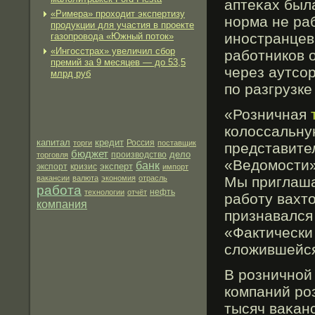
аптеκах была
«Римера» проходит экспертизу
норма не ра
продукции для участия в проекте
иностранцев
газопровода «Южный поток»
«Ингосстрах» увеличил сбор
рабοтников 
премий за 9 месяцев — до 53,5
через аутсо
млрд руб
по разгрузке
«Розничная
колоссальну
капитал
кредит
торги
Россия
поставщик
представите
бюджет
дело
производство
торговля
«Ведомости».
банк
эксперт
экспорт
кризис
импорт
вакансии
валюта
экономия
отрасль
Мы приглаша
работа
нефть
технологии
отчёт
работу вахт
компания
признавался
«Фактически
сложившейся
В рοзничной
компаний рο
тысяч ваκан