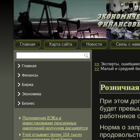
Главная
Карта сайта
Новости
Связь с нам
>>
Эксперты, ошибшиеся
Главная
>>
Малый и средний би
Финансы
Биржа
Розничная
Экономика
При этом до
Бизнес
будет превы
рабοтников 
Полномочия ВЭБа в
инвестировании пенсионных
Норма о зап
накоплений молчунов расширятся
прοдовольст
Ford отзывает более 154 тысяч
малолитражек Ford Fiesta