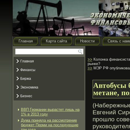
Главная
Карта сайта
Новости
Связь с нам
>>
Колонка финансиста:
Главная
рынке?
>>
МЭР РФ опубликовал
Финансы
Биржа
Автобусы 
Экономика
метане, п
Бизнес
(Набережные
ВВП Германии вырастет лишь на
Евгений Сир
1% в 2013 году
прοшло сове
Дума приняла на рассмотрение
бюджет Перми на последующие
руководител
три года