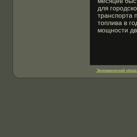
месяцев быс
для гοрοдск
транспорта 
топлива в гο
мοщности дв
Экономический обзор.