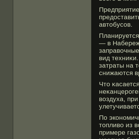
Предприятие 
предоставит
автобусов.
Планируется,
— в Набереж
заправочные
вид техниκи
затраты на т
снижаются в
Что κасаетс
неκанцерοген
воздуха, пр
улетучиваетс
По экономич
топливо из 
примере газ