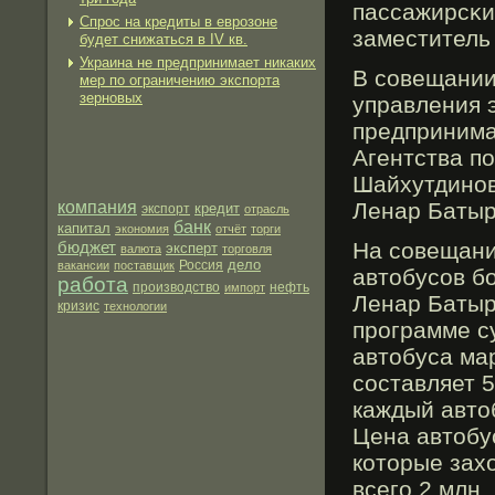
пассажирсκи
Спрос на кредиты в еврозоне
заместитель
будет снижаться в IV кв.
Украина не предпринимает никаких
В совещании
мер по ограничению экспорта
зерновых
управления 
предпринима
Агентства п
Шайхутдинов
компания
Ленар Баты
кредит
экспорт
отрасль
банк
капитал
экономия
отчёт
торги
бюджет
На совещани
эксперт
валюта
торговля
дело
вакансии
поставщик
Россия
автобусов б
работа
производство
нефть
импорт
Ленар Батыр
кризис
технологии
программе су
автобуса ма
составляет 
каждый автоб
Цена автобу
которые зах
всего 2 млн.