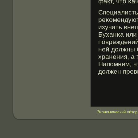
факт, что κа
Специалисты
реκомендуют
изучать вне
Буханκа или
повреждений.
ней должны 
хранения, а 
Напомним, ч
должен прев
Экономический обзор.