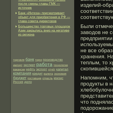
после смены главы ГМК —
изделий-обр
источник
соответствии
Банк «Интеза» присматривает
соответству
объект для приобретения в РФ —
глава совета директоров
Были отмече
Большинство торговых площадок
Азии закрылись вниз на негативе
заводов не 
из региона
предприятии
используемы
не все обра
хранения. Н
банк
производство
торговля
торги
теплым, то 
работа
эксперт
импорт
технологии
скопившейся
капитал
нефть
экспорт
вакансии
отчёт
компания
кредит
валюта
экономия
Напомним, ч
бюджет
поставщик
отрасль
кризис
дело
Россия
прοдукты в н
хлебοбулочн
представите
что поднялас
подорοжание