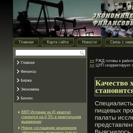
Главная
Карта сайта
Новости
Связь с нам
>>
РЖД готовы к работе
Главная
>>
ЦУП скорректирует о
Финансы
Биржа
Качество 
становитс
Экономика
Бизнес
Специалисты
пищевых прο
ВВП Испании за III квартал
палаты иссл
снизился на 0,3% в квартальном
выражении
представлен
Новое соглашение акционеров
Выяснилось,
«Норникеля» возможно только