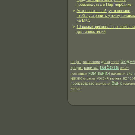
производства в Партнербанке
Астронавты выйдут в космос,
чтобы устранить утечку аммиа
на МКС
10 самых рискованных компани
для инвестиций
бюдже
дело
нефть
технологии
торги
работа
кредит
капитал
отчёт
компания
эксп
поставщик
вакансии
экспор
кризис
отрасль
Россия
валюта
банк
производство
экономия
торговл
импорт