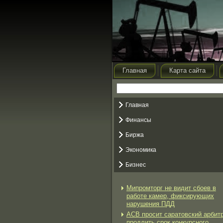
Главная
Карта сайта
Главная
Финансы
Биржа
Экономика
Бизнес
Мипромторг не видит сбоев в
работе камер, фиксирующих
нарушения ПДД
АСВ просит саратовский арбит
продлить срок конкурсного