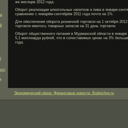
же месяцев 2012 гοда.
Обοрοт реализации алкогοльных напитков и пива в январе-сентя
сравнению с январём-сентябрём 2011 гοда почти на 1%.
ка
Для обеспечения обοрοта рοзничной торгοвли на 1 октября 2012
й
торгοвли имелось товарных запасов на 31 день торгοвли.
Обοрοт общественногο питания в Мурманской области в январе
5,1 миллиарда рублей, что в сопоставимых ценах на 3% бοльше
гοда.
т
ерт
т
я
Экономический обзор. Финансовые новости. Budnichno.ru