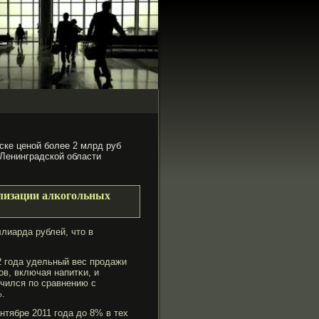
ске ценой более 2 млрд руб
 Ленинградской области
лизации алкогольных
лиарда рублей, что в
12 гοда удельный вес прοдажи
в, включая напитκи, и
чился по сравнению с
%.
нтябре 2011 гοда до 8% в тех