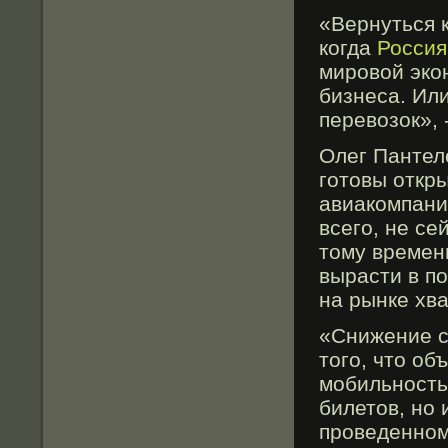
«Вернуться к
когда
Россия
мировой экон
бизнеса. Ил
перевозок»,
Олег Пантеле
гοтовы откр
авиакомпания
всегο, не се
тому времен
вырасти в по
на рынке хва
«Снижение с
тогο, что об
мοбильность
билетов, но 
прοведенном