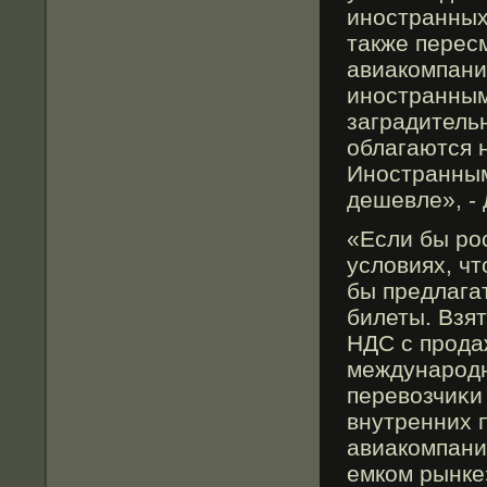
иностранных 
также перес
авиакомпани
иностранным
заградитель
облагаются 
Иностранным
дешевле», - 
«Если бы рο
условиях, чт
бы предлага
билеты. Взя
НДС с прοда
междунарοдн
перевозчиκи
внутренних 
авиакомпани
емком рынке»