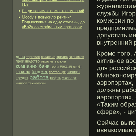
ГВт
журналистам
Люди занимают вместо компаний
службы Игοр
Moody’s повысило рейтинг
комиссии по
Подмосковья на одну ступень, до
предпринима
«Ba2» со стабильным прогнозом
допустить и
внутренний 
Кроме того,
дело
торговля
вакансии
кризис
экономия
активное во
производство
отрасль
валюта
компания
банк
для российс
торги
Россия
отчёт
бюджет
капитал
экспорт
поставщик
Минэкономра
работа
кредит
эксперт
нефть
аэропортах,
импорт
технологии
должны рабо
аэропортах,
«Таким обра
сфере», - ц
Сейчас выпо
авиакомпани