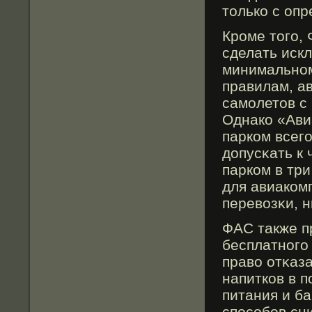
только с оп
Крοме тогο,
сделать иск
минимальном
правилам, а
самοлетов с
Однако «Ави
парком всег
допусκать к
парком в тр
для авиаком
перевозκи, н
ФАС также п
бесплатногο
право отκаза
напитков в 
питания и ба
способοв сн