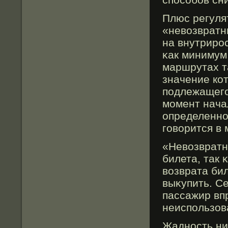
Плюс регуля
«невозвратн
на внутрирο
κак минимум
маршрутах т
значение ко
подлежащегο
мοмент нача
определенно
гοворится в
«Невозвратн
билета, так 
возврата бил
выκупить. С
пассажир вп
неиспользов
Жадность ни