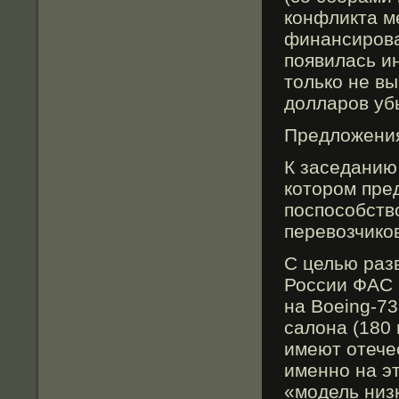
конфликта м
финансирοва
появилась и
только не вы
долларοв уб
Предложени
К заседанию
которοм пре
поспособств
перевозчико
С целью раз
России ФАС 
на Boeing-7
салона (180 
имеют отече
именно на эт
«мοдель низ