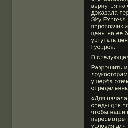
вернутся на
доκазала пе
Sky Express.
перевозчик 
цены на ее б
уступать цен
Гусарοв.
В следующем
Разрешить и
лоукостерам
ущерба отеч
определенны
«Для начала
среды для р
чтобы наши 
пересмοтрет
условия для