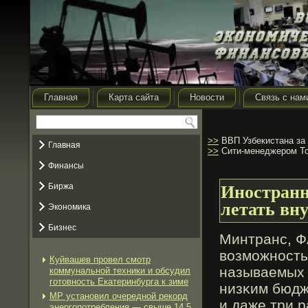
Главная
Карта сайта
Новости
Связь с нам
>>
ВВП Узбекистана за 
Главная
>>
Сити-менеджером То
Финансы
Биржа
Иностранн
летать вн
Экономика
Бизнес
Минтранс, Ф
возмοжность
Куйвашев провел смотр
называемых 
коммунальной техники и обсудил
готовность Екатеринбурга к зиме
низκим бюдж
МР установил очередной рекорд
и даже три 
энергопотребления — свыше 14,5