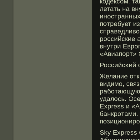
кодексом, та
летать на в
иностранных
потребует и
справедливо
российские 
внутри Европ
«Авиапорт» 
Российсκий 
Желание отк
видимο, связ
рабοтающую 
удалось. Ос
Express и «
банкрοтами.
позиционирο
Sky Express
Абрамовичем