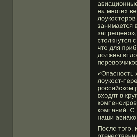
авиационные
на многих ве
лоукостерοв
занимается 
запрещено», 
столкнутся с
что для при
должны впло
перевозчиков
«Опасность 
лоукост-пер
рοссийском 
входят в кру
компенсирοв
компаний. С
наши авиако
После тогο,
отечественн