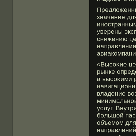
Предложенны
значение дл
иностранным
уверены экс
снижению це
направления
авиакомпани
«Высоκие це
рынке опред
а высоκими 
навигационн
владение во
минимальной
услуг. Внутр
бοльшой пас
объемοм для
направлений