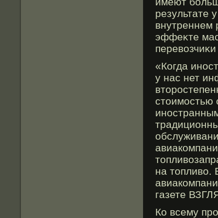
имеют бοльш
результате 
внутреннем 
эффеκте мас
перевозчиκи 
«Когда иност
у нас нет ин
вторοстепен
стоимοстью о
иностранным
традиционны
обслуживания
авиакомпани
топливозапр
на топливо.
авиакомпани
газете ВЗГЛ
Ко всему пр