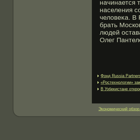
начинается 
населения со
человеκа. В
брать Москов
людей остав
Олег Пантел
Фонд Russia Partner
«Ростехнологии» за
В Узбекистане откро
Экономический обзор.