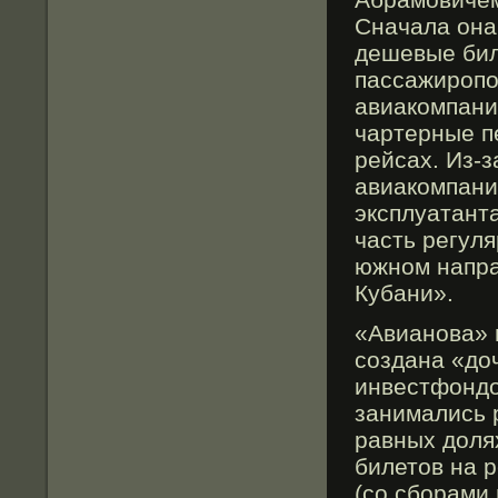
Сначала она
дешевые бил
пассажиропо
авиакомпани
чартерные п
рейсах. Из-
авиакомпани
эксплуатант
часть регул
южном напра
Кубани».
«Авианова» п
создана «до
инвестфондо
занимались 
равных доля
билетов на 
(со сбοрами 