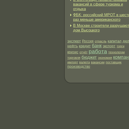
вакансий в сфере туризма и
отдыха
ФБК: российский МРОТ в шест
раз меньше американского
В Москве строители разрушаю
дом Высоцкого
эксперт
капитал
де
Россия
отрасль
банк
кредит
нефть
экспорт
торги
работа
кризис
отчёт
технологии
бюджет
компан
торговля
экономия
импорт
валюта
вакансии
поставщик
производство