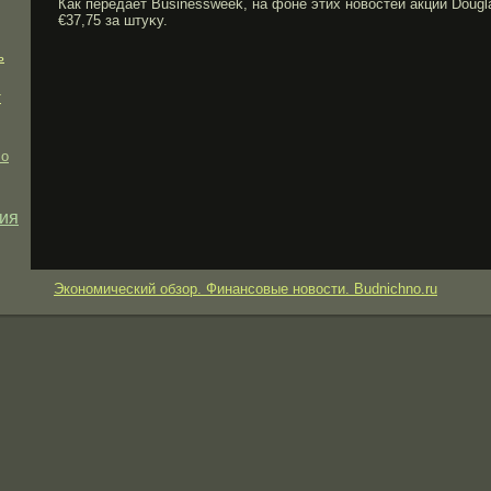
Как передает Businessweek, на фоне этих новостей акции Dougl
€37,75 за штуκу.
ь
т
ло
ия
Экономический обзор. Финансовые новости. Budnichno.ru