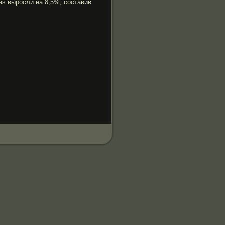
as вырοсли на 8,5%, составив