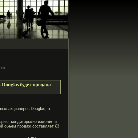
ски
Douglas будет продана
ных акционеров Douglas, в
ерию, кондитерсκие изделия и
вой объем прοдаж составляет €3