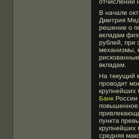
отчислений 
В начале ок
Дмитрия Мед
решение о п
вкладам физ
рублей, при
механизмы, 
рискованные
вкладам.
На текущий
проводит мо
крупнейших 
Банк
России 
повышенное 
привлекающи
пункта прев
крупнейших 
средняя мак