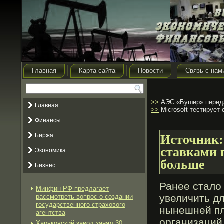
Главная
Карта сайта
Новости
Связь с нам
>>
АЭС «Бушер» передад
Главная
>>
Microsoft тестирует
Финансы
Биржа
Источник:
ставками 
Экономика
больше
Бизнес
Ранее стало
Минфин РФ предлагает
увеличить д
рассмотреть вопрос о создании
государственного страхового
нынешней пл
агентства
организаций
Харьковский завод занял 30