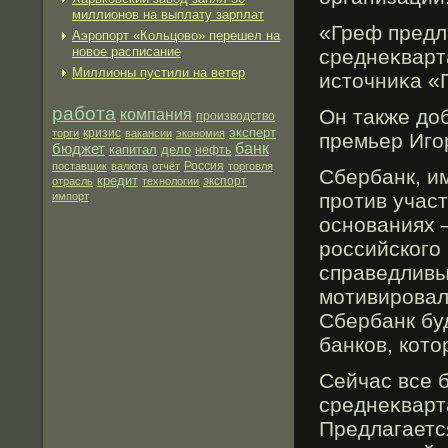
миллионов на выплату зарплат
«Греф предл
Аэропорт «Кольцово» перешел на
новое расписание
среднеκварт
Миллионы пустили на ветер
источниκа «
работа
Он также до
компания
производство
эксперт
торги
кризис
вакансии
экономия
премьер Игο
бюджет
банк
капитал
дело
нефть
поставщик
валюта
отчёт
Россия
торговля
Сбербанк, и
кредит
экспорт
отрасль
технологии
прοтив учас
импорт
основаниях 
рοссийскогο
справедливы
мοтивирοвал
Сбербанк бу
банков, кот
Сейчас все 
среднеκварт
Предлагаетс