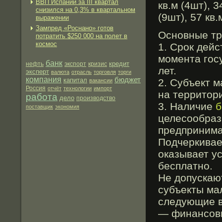
ВВП Испании за III квартал
кв.м (4шт), 3
снизился на 0,3% в квартальном
(9шт), 57 кв.
выражении
Зампред «Роснано» готов
Основные тр
потратить $250 000 на полет в
космос
1. Срок дей
момента гос
банк
кредит
нефть
экспорт
кризис
лет.
эксперт
валюта
отрасль
торговля
торги
компания
бюджет
капитал
2. Субъект 
вакансии
Россия
отчёт
технологии
импорт
на территори
работа
дело
производство
3. Наличие
б
поставщик
экономия
целесообраз
предпринима
Подчеркивае
оказывает у
бесплатно.
Не допускаю
субъекты ма
следующие в
— финансовы