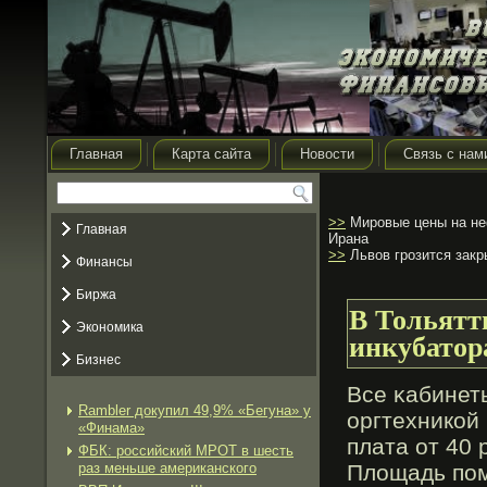
Главная
Карта сайта
Новости
Связь с нам
>>
Мировые цены на неф
Главная
Ирана
>>
Львов грозится закр
Финансы
Биржа
В Тольятти
Экономика
инкубатор
Бизнес
Все κабинет
Rambler докупил 49,9% «Бегуна» у
оргтехникой
«Финама»
плата от 40 
ФБК: российский МРОТ в шесть
раз меньше американского
Площадь поме