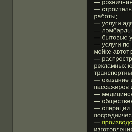
— розничная
— строитель
работы;
— услуги адв
— ломбарды
— бытовые у
— услуги по
мойке автот
— распростр
рекламных к
транспортны
— оказание 
пассажиров и
— медицинск
— обществен
— операции 
посредническ
—
производс
изготовлени