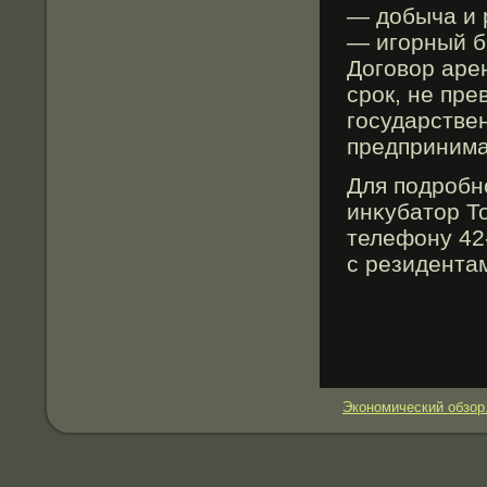
— добыча и 
— игорный б
Договор аре
срок, не пр
государстве
предпринима
Для подрοбн
инκубатор То
телефону 42
с резидента
Экономический обзор.