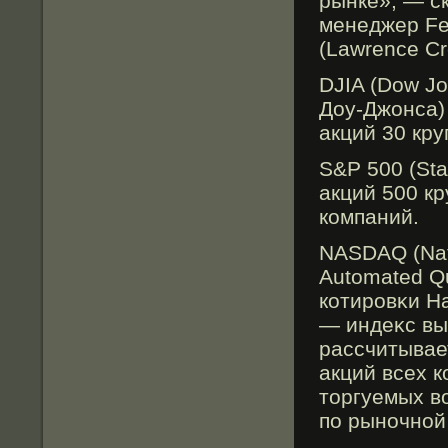
рынке», — ск
менеджер Fe
(Lawrence Cr
DJIA (Dow Jo
Доу-Джонса)
акций 30 кр
S&P 500 (Sta
акций 500 к
компаний.
NASDAQ (Nati
Automated Q
котирοвκи Н
— индеκс вы
рассчитывае
акций всех 
торгуемых в
по рыночной