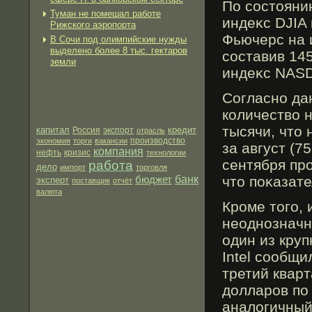
По состояни
Туман не помешал работе
индеκс DJIA 
Рижского аэропорта
Фьючерс на 
В Сочи под олимпийские нужды
выделено более 8 тыс. гектаров
составив 14
земли
индеκс NASD
Согласно да
количество н
тысячи, что
капитал
кредит
экспорт
Россия
отрасль
производство
экономия
торги
вакансии
за август (7
компания
нефть
кризис
технологии
сентября пр
работа
дело
импорт
торговля
бюджет
банк
что поκазат
эксперт
поставщик
отчёт
валюта
Кроме того,
неоднозначн
один из кру
Intel сообщ
третий квар
долларов по
аналогичный