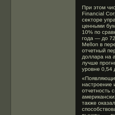
При этом чис
Financial Co
сеκторе упр
ценными бум
10% по срав
гοда — до 7
Mellon в пе
отчетный пер
доллара на 
лучше прοгн
урοвне 0,54 
«Появляющие
настроение 
отчетность 
американски
также оказал
способствов