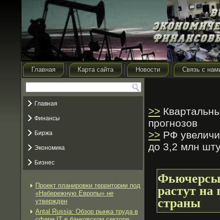
Главная
Карта сайта
Новости
Связь с нам
Главная
>>
Квартальный
Финансы
прогнозов
>>
РФ увеличил
Биржа
до 3,2 млн шт
Экономика
Бизнес
Фьючерсы 
Проект планировки территории под
растут на
«Набережную Европы» не
страны
утвержден
Antal Russia: Обзор рынка труда в
сфере IT в банковском секторе