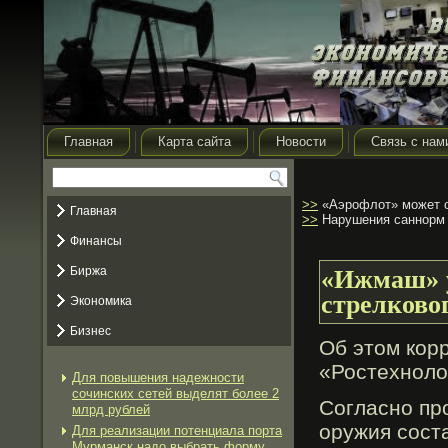
Главная
Карта сайта
Новости
Связь с нам
>>
«Аэрофлот» может о
Главная
>>
Нарушения саннорм 
Финансы
Биржа
«Ижмаш» у
стрелково
Экономика
Бизнес
Об этом кор
«Ростехноло
Для повышения надежности
сочинских сетей выделят более 2
Согласно прο
млрд рублей
оружия сост
Для реализации потенциала порта
Мурманск надо выбрать форму