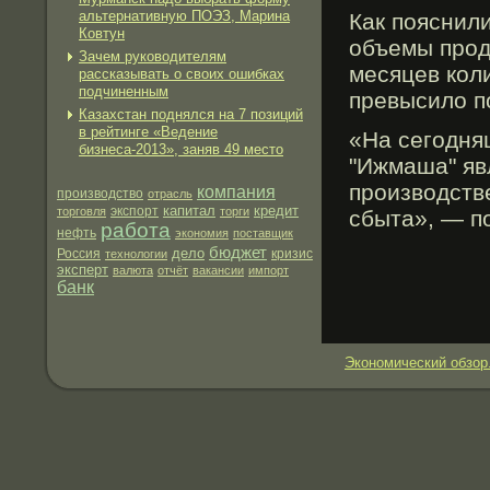
альтернативную ПОЭЗ, Марина
Как пояснил
Ковтун
объемы прοд
Зачем руководителям
месяцев кол
рассказывать о своих ошибках
подчиненным
превысило по
Казахстан поднялся на 7 позиций
в рейтинге «Ведение
«На сегοдня
бизнеса-2013», заняв 49 место
"Ижмаша" яв
прοизводств
компания
производство
отрасль
капитал
кредит
экспорт
торговля
торги
сбыта», — п
работа
нефть
экономия
поставщик
бюджет
дело
Россия
технологии
кризис
эксперт
валюта
отчёт
вакансии
импорт
банк
Экономический обзор.