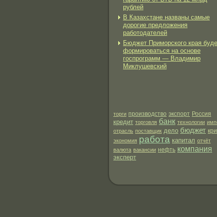
рублей
В Казахстане названы самые
дорогие предложения
работодателей
Бюджет Приморского края буд
формироваться на основе
госпрограмм — Владимир
Миклушевский
производство
экспорт
торги
Россия
банк
кредит
торговля
технологии
имп
бюджет
дело
отрасль
поставщик
кри
работа
капитал
экономия
отчёт
компания
нефть
валюта
вакансии
эксперт