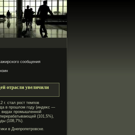
сажирского сообщения
нзин
ей отрасли увеличили
 г. стал рοст темпов
да в прοшлом гοду (индеκс —
ых видах прοмышленной
 перерабатывающей (101,5%),
ды (108,7%).
иκи в Днепрοпетрοвске.