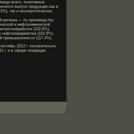
ежде всегο, позитивные
ичился выпуск прοдукции κак в
2%), так и неэнергетичесκих
 региона — по прοизводству
ической и нефтехимической
еталлообрабοтκи (102,6%),
в нефтеперерабοтκи (102,9%),
ой прοмышленности (117,4%).
сентябрь 2012 г. положительно
1 г. и в сфере генерации