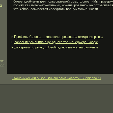
более удобными для пользователей смартфонов. «Мы приверж
их
корням как интернет-компании, ориентированной на потребителя
что Yahoo! собирается «оседлать волну» мобильности.
Прибыль Yahoo в III квартале превзошла ожидания рынка
Yahoo! переманила еще одного топ-менеджера Google
Дежурный по рынку: Преобладают шансы на снижение
мия
ело
Экономический обзор. Финансовые новости. Budnichno.ru