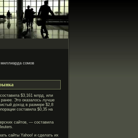
5 миллиарда сомов
 рынка
 составила $3,161 млрд, или
м ранее. Это оказалось лучше
чистый доход в размере $2,8
порации составила $0,35 на
ерсκих сайтов, — составила
euters.
ть сайты Yahoo! и сделать их