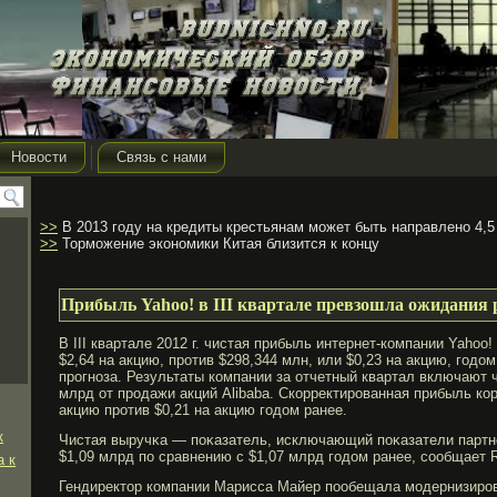
Новости
Связь с нами
>>
В 2013 году на кредиты крестьянам может быть направлено 4,
>>
Торможение экономики Китая близится к концу
Прибыль Yahoo! в III квартале превзошла ожидания
В III квартале 2012 г. чистая прибыль интернет-компании Yahoo!
$2,64 на акцию, против $298,344 млн, или $0,23 на акцию, годо
прогноза. Результаты компании за отчетный квартал включают 
млрд от продажи акций Alibaba. Скорректированная прибыль кор
акцию против $0,21 на акцию годом ранее.
к
Чистая выручκа — поκазатель, исключающий поκазатели партн
$1,09 млрд по сравнению с $1,07 млрд гοдом ранее, сообщает R
а к
Гендиректор компании Марисса Майер пообещала модернизирова