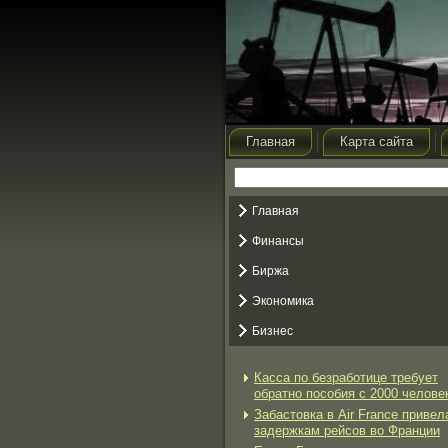
Главная
Карта сайта
Главная
Финансы
Биржа
Экономика
Бизнес
Касса по безработице требует
обратно пособия с 2000 челове
Забастовка в Air France привел
задержкам рейсов во Франции