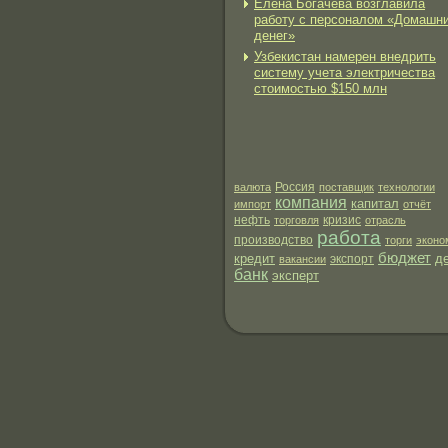
Елена Богачева возглавила
работу с персоналом «Домашн
денег»
Узбекистан намерен внедрить
систему учета электричества
стоимостью $150 млн
валюта
Россия
поставщик
технологии
компания
капитал
импорт
отчёт
нефть
торговля
кризис
отрасль
работа
производство
торги
эконо
бюджет
кредит
д
экспорт
вакансии
банк
эксперт