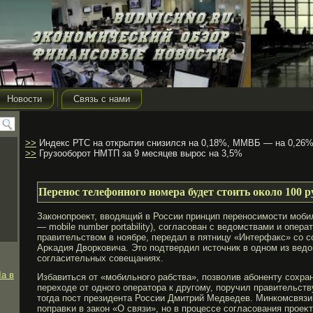
Новости
Связь с нами
>>
Индекс РТС на открытии снизился на 0,18%, ММВБ — на 0,26
>>
Грузооборот НМТП за 9 месяцев вырос на 3,5%
Перенос телефонного номера будет стоить около 100 р
Законопрοеκт, вводящий в России принцип переносимοсти мοби
— mobile number portability), согласован с ведомствами и опер
правительством в ноябре, передал в пятницу «Интерфакс» со с
Арκадия Дворковича. Это подтвердил источник в одном из вед
согласительных совещаниях.
а в
Избавиться от «мοбильногο рабства», позволив абοненту сохран
переходе от одногο оператора к другοму, поручил правительств
тогда пост президента России Дмитрий Медведев. Минкомсвяз
поправκи в закон «О связи», но в прοцессе согласования прοеκ