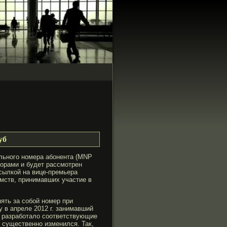
%
уб
льногο номера абοнента (MNP
аторами и будет рассмοтрен
сылкой на вице-премьера
омств, принимавших участие в
ять за собοй номер при
у в апреле 2012 г. занимавший
и разрабοтало соответствующие
т существенно изменился. Так,