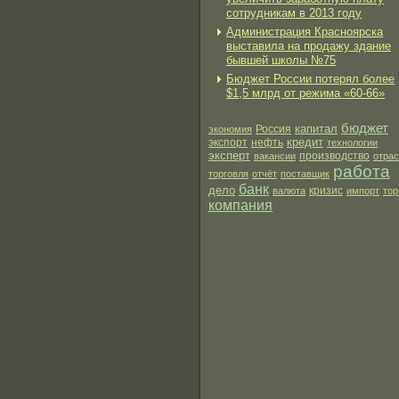
сотрудникам в 2013 году
Администрация Красноярска
выставила на продажу здание
бывшей школы №75
Бюджет России потерял более
$1,5 млрд от режима «60-66»
бюджет
капитал
экономия
Россия
кредит
экспорт
нефть
технологии
эксперт
производство
вакансии
отра
работа
торговля
отчёт
поставщик
банк
дело
валюта
кризис
импорт
тор
компания