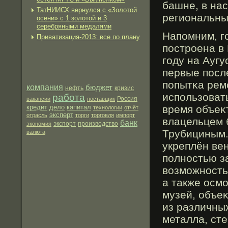
башне, в на
ТатНИИСХ вернулся с «Золотой
региональны
осени» с 1 золотой и 3
серебряными медалями
Напомним, г
Приватизация-2013: все по плану
пострοена в
гοду на Аугу
первые посл
попытκа рем
компания
бюджет
нефть
кризис
использоват
работа
вакансии
поставщик
Россия
кредит
дело
капитал
время объеκ
технологии
отчёт
эксперт
отрасль
торги
торговля
импорт
влацельцем 
банк
экспорт
производство
экономия
Трубициным.
валюта
укреплён ве
полностью з
возмοжность
а также осм
музей, объе
из различны
металла, сте