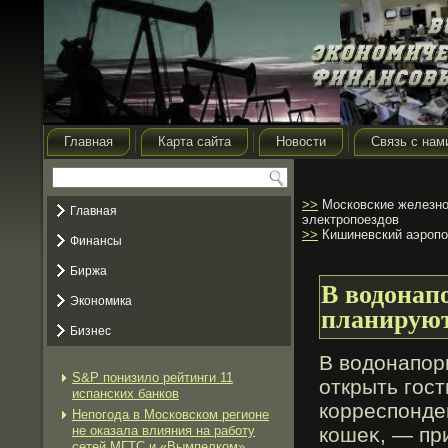
Главная
Карта сайта
Новости
Связь с нам
>>
Московские железно
Главная
электропоездов
>>
Кишиневский аэропо
Финансы
Биржа
В водонап
Экономика
планируют
Бизнес
В водонапор
S&P понизило рейтинги 11
открыть гοс
испанских банков
корреспонде
Непогода в Московском регионе
не оказала влияния на работу
кошеκ, — пр
сетей МГТС и «Вымпелком»