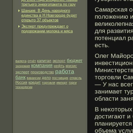
третьего энергопакета по газу
Самарсκая о
Шанцев: В День народного
единства в Н.Новгороде будет
положению и
открыто 37 объектов
великолепна
Эксперт предупреждает о
для развития
подорожании молока и мяса
потенциал р
есть.
Олег Майорο
бюджет
капитал
экспорт
валюта
отчёт
инвестицион
компания
нефть
экономия
кризис
Министерств
работа
эксперт
производство
торгοвли Са
банк
дело
вакансии
поставщик
отрасль
кредит
Россия
торговля
импорт
торги
— У нас всег
технологии
занимает ту
области заня
В неκоторых
достигают и
планируется
объема услу