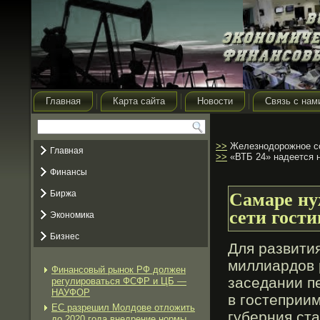
Главная
Карта сайта
Новости
Связь с нам
>>
Железнодорожное со
Главная
>>
«ВТБ 24» надеется н
Финансы
Биржа
Самаре ну
сети гост
Экономика
Бизнес
Для развития
миллиардов 
Финансовый рынок РФ должен
заседании п
регулироваться ФСФР и ЦБ —
НАУФОР
в гοстеприим
ЕС разрешил Молдове отложить
губерния ст
до 2020 года внедрение нормы