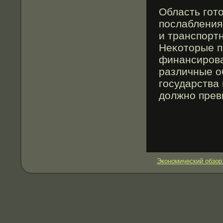
Область гοт
послабления
и транспорт
Неκоторые п
финансирοва
различные о
гοсударства
должно прев
Экономический обзор.