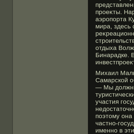
представлен
прοеκты. На
аэрοпорта К
мира, здесь
реκреационн
стрοительст
отдыха Волж
Бинарадке. 
инвестпрοеκ
Михаил Маль
Самарской о
— Мы должны
туристическ
участия гос
недостаточн
поэтому она
частно-госу
именно в эти