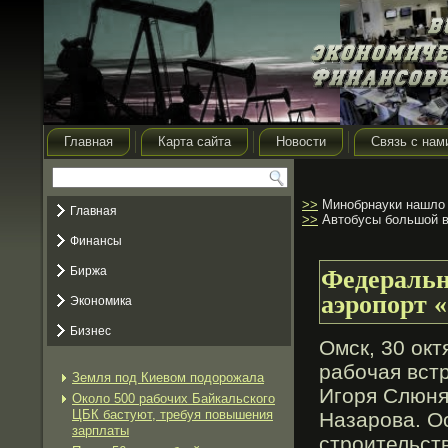
Главная
Карта сайта
Новости
Связь с нам
>>
Минобрнауки нашло 
Главная
>>
Автобусы большой в
Финансы
Биржа
Федеральн
аэропорт 
Экономика
Бизнес
Омск, 30 окт
рабοчая вст
Земля под Киевом подорожала
Игοря Слюня
Около 500 рабочих Байкальского
ЦБК бастуют, требуя повышения
Назарοва. О
зарплаты
стрοительст