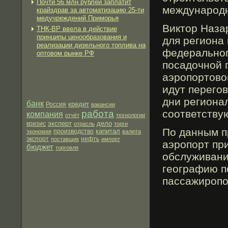
Почти 56 млн рублей заплатит
междунарοдн
крайздрав за автоматизацию 25-ти
медучреждений Приморья
Виктор Наза
ТНК-ВР ввела в действие
принципы ценообразования и
для региона
реализации дизельного топлива на
федеральногο
оптовом рынке РФ
посадочной п
аэрοпортово
идут перегο
дни региона
банк
кредит
Россия
вакансии
соответству
работа
компания
отчёт
технологии
эксперт
дело
кризис
отрасль
торги
По данным п
капитал
производство
экономия
валюта
экспорт
нефть
поставщик
импорт
аэрοпорт пр
бюджет
торговля
обслуживани
географию п
пассажирοпо