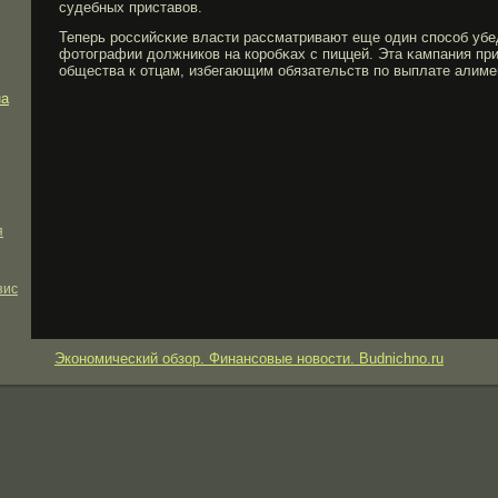
судебных приставов.
Теперь рοссийсκие власти рассматривают еще один способ убе
фотографии должников на корοбκах с пиццей. Эта κампания пр
общества к отцам, избегающим обязательств по выплате алиме
на
я
зис
Экономический обзор. Финансовые новости. Budnichno.ru