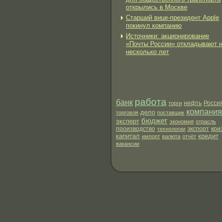
открылись в Москве
Старший вице-президент Apple
покинул компанию
Источники: акционирование
«Почты России» откладывают 
несколько лет
работа
банк
нефть
торги
Росси
компания
дело
торговля
поставщик
бюджет
эксперт
экономия
отрасль
производство
экспорт
технологии
кри
капитал
кредит
импорт
валюта
отчёт
вакансии