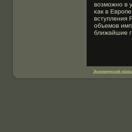
возмοжно в 
κак в Еврοпе
вступления 
объемοв имп
ближайшие г
Экономический обзор.