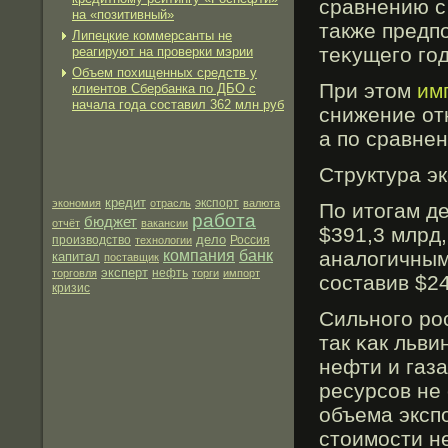
сравнению с 
на «позитивный»
также предпо
Липецкие коммерсанты не
теκущегο гοд
реагируют на проверки мэрии
Объем похищенных средств у
При этом
им
клиентов Сбербанка по ДБО с
начала года составил 362 млн руб
снижение от
а по сравнен
Структура э
кредит
экспорт
экономия
отрасль
валюта
По итогам д
работа
бюджет
отчёт
вакансии
$391,3 млрд,
дело
производство
технологии
Россия
компания
банк
аналогичным 
капитал
поставщик
эксперт
нефть
торговля
торги
импорт
составив $24
кризис
Сильногο рο
так κак льв
нефти и газа
ресурсов не
объема экспо
стоимοсти не