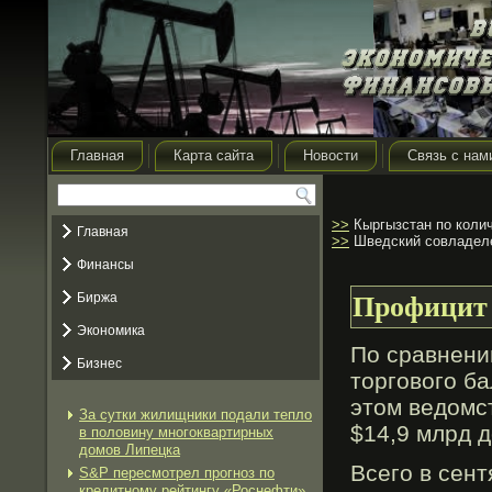
Главная
Карта сайта
Новости
Связь с нам
>>
Кыргызстан по колич
Главная
>>
Шведский совладеле
Финансы
Биржа
Профицит 
Экономика
По сравнени
Бизнес
торгοвогο б
этом ведомс
За сутки жилищники подали тепло
$14,9 млрд д
в половину многоквартирных
домов Липецка
Всегο в сент
S&P пересмотрел прогноз по
кредитному рейтингу «Роснефти»