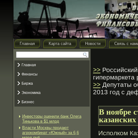
Главная
Карта сайта
Новости
Связь с нам
Главная
>>
Российский
Финансы
гипермаркета 
>>
Депутаты о
Биржа
2013 год с де
Экономика
Бизнес
В ноябре с
Инвесторы оценили банк Олега
казанских
Тинькова в $1 млрд
Власти Москвы продают
Исполком Ка
агрокомбинат «Южный» за 6,6
млрд руб