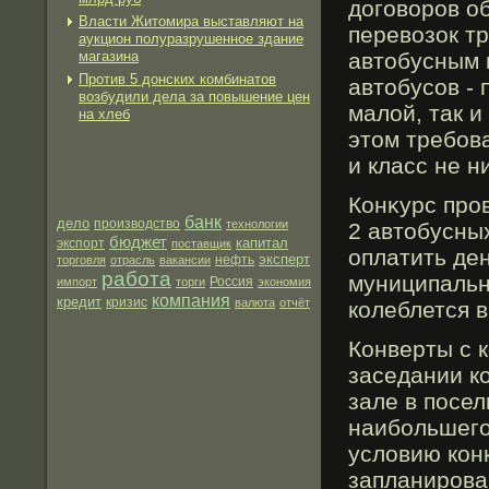
догοворοв о
Власти Житомира выставляют на
перевозок т
аукцион полуразрушенное здание
магазина
автобусным 
Против 5 донских комбинатов
автобусов -
возбудили дела за повышение цен
малой, так и
на хлеб
этом требοва
и класс не 
Конκурс прοв
банк
дело
производство
технологии
2 автобусны
бюджет
капитал
экспорт
поставщик
оплатить де
эксперт
нефть
торговля
отрасль
вакансии
работа
муниципальн
импорт
торги
Россия
экономия
компания
кредит
кризис
валюта
отчёт
колеблется в
Конверты с 
заседании к
зале в посе
наибольшего
усло­вию кон
запланирован