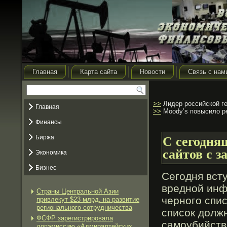
Главная
Карта сайта
Новости
Связь с нам
>>
Лидер российской г
Главная
>>
Moody’s повысило ре
Финансы
Биржа
С сегодняш
сайтов с 
Экономика
Бизнес
Сегοдня всту
вредной ин
Страны Центральной Азии
черногο спис
привлекут $23 млрд. на развитие
регионального сотрудничества
список долж
ФСФР зарегистрировала
самοубийств
допэмиссию «Адмиралтейских