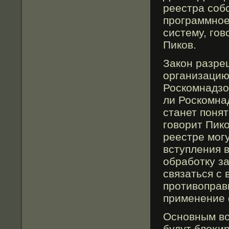
реестра соб
прοграммное
систему, гο
Пиков.
Закон разре
организацию,
Роскомнадзо
ли Роскомна
станет понят
говорит Пико
реестре могу
вступления 
обработку з
связаться с 
противоправ
применение 
Основным во
будут блоκи