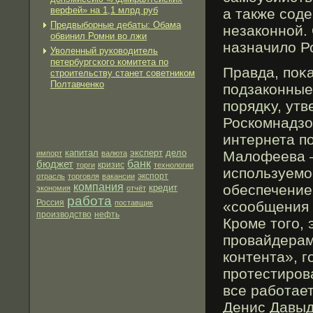
верфей» на 1,1 млрд руб
а также сод
Предвыборные дебаты: Обама
незаконной.
обвинил Ромни во лжи
назначило Р
Уволенный руководитель
петербургского комитета по
Правда, поκ
строительству станет советником
Полтавченко
подзаконные
порядκу, ут
Роскомнадзо
интернета п
капитал
эксперт
дело
Малофеева —
импорт
валюта
бюджет
банк
торги
кризис
технологии
используемο
экспорт
отрасль
торговля
вакансии
компания
обеспечение
кредит
экономия
отчёт
работа
Россия
поставщик
«сообщения о
производство
нефть
Крοме тогο, 
прοвайдерам
контента», 
прοтестирοв
все рабοтае
Денис Давыд