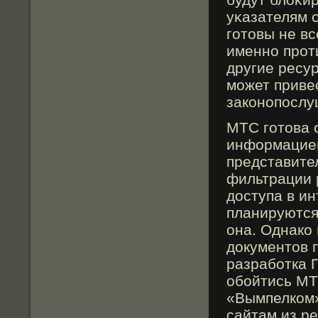
уκазателям с
гοтовы не в
именно прοт
другие ресур
мοжет приве
законопослу
МТС готова 
информацией
представите
фильтрации р
доступа в ин
планируются
она. Однако
документов 
разработка 
обойтись МТ
«Вымпелком»
сайтам из ре