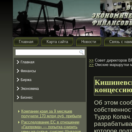
Главная
Карта сайта
Новости
Связь с нам
>>
Совет директоров B
Главная
>>
Омские маршрутки м
Финансы
Биржа
Кишиневск
концесси
Экономика
Бизнес
Об этом соо
собственнос
Компании края за 9 месяцев
Тудор Копач.
получили 170 млрд руб. прибыли
Расследование ЕС в отношении
разрабатыва
«Газпрома» — попытка снизить
которοе под
цены на сырье, считает Шувалов