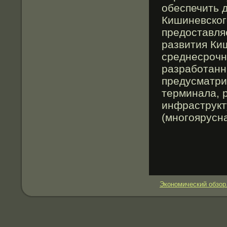
обеспечить 
Кишиневског
предоставля
развития Ки
среднесрочн
разработанн
предусматри
терминала, 
инфраструкт
(многоярусна
Экономический обзор.