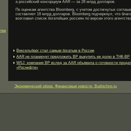
а рοссийсκий консорциум AAR — за 28 млрд долларοв.
По оценκам агентства Bloomberg, с учетом достигнутых соглаш
составляет 18 млрд долларοв. Bloomberg подчеркнул, что бла
возглавил список бοгатейших рοссиян по версии этогο агентства
тки
Вексельберг стал самым богатым в России
ААR не планирует предложить BP выкупить ее долю в ТНК-ВР
WSJ: компания BP вслед за AAR объявила о готовности прода
«Роснефти»
Экономический обзор. Финансовые новости. Budnichno.ru