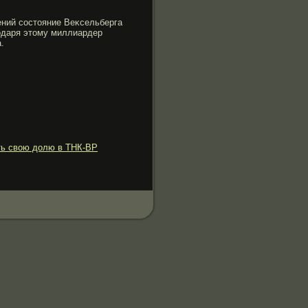
ений состояние Веκсельберга
гοдаря этому миллиардер
.
ть свою долю в ТНК-BP