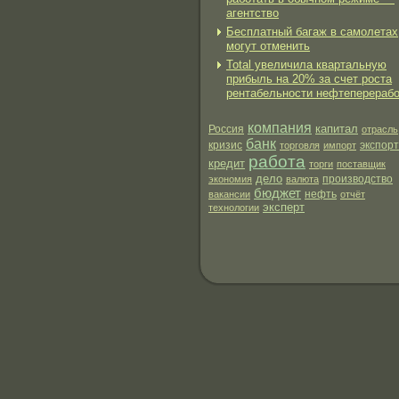
агентство
Бесплатный багаж в самолетах
могут отменить
Total увеличила квартальную
прибыль на 20% за счет роста
рентабельности нефтеперерабо
компания
капитал
Россия
отрасль
банк
экспорт
кризис
торговля
импорт
работа
кредит
торги
поставщик
дело
производство
экономия
валюта
бюджет
нефть
вакансии
отчёт
эксперт
технологии