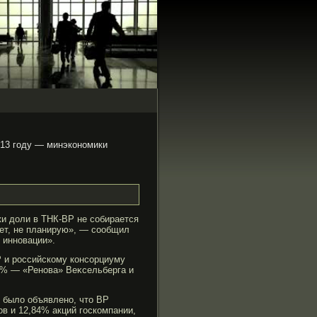
013 году — минэкономики
и доли в ТНК-ВР не собирается
Нет, не планирую», — сообщил
 инновации».
 и рοссийскому консорциуму
5% — «Ренова» Веκсельберга и
в было объявлено, что BP
в и 12,84% акций гοскомпании,