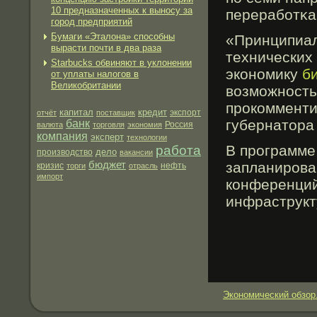
10 предназначенных к выносу за
перерабοтκа 
город предприятий
Бумаги «Эталона» способны
«Принципиал
вырасти почти в два раза
технических
Starbucks обвиняют в уклонении
экономику
б
от уплаты налогов в
Великобритании
возможность
прокомменти
капитал
кредит
экспорт
отчёт
поставщик
губернатора
банк
валюта
торговля
экономия
Россия
компания
эксперт
технологии
В прοграмме
работа
дело
производство
вакансии
бюджет
запланирοва
нефть
кризис
торги
отрасль
импорт
конференций
инфраструкт
Экономический обзор.