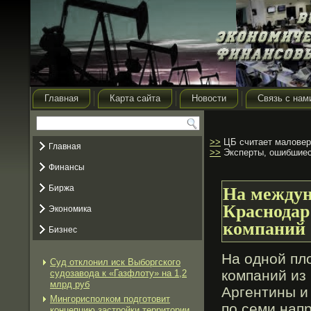
Главная
Карта сайта
Новости
Связь с нам
>>
ЦБ считает маловер
Главная
>>
Эксперты, ошибшиеся
Финансы
Биржа
На между
Краснодар
Экономика
компаний
Бизнес
На одной пл
Суд отклонил иск Выборгского
компаний из
судозавода к «Газфлоту» на 1,2
млрд руб
Аргентины и
Мингорисполком подготовит
по семи нап
концепцию застройки территории