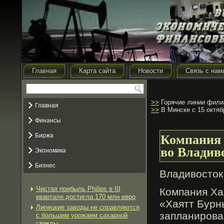
Главная
Карта сайта
Новости
Связь с нам
>>
Горячие линии филиа
Главная
>>
В Минске с 15 октяб
Финансы
Биржа
Компания 
во Владив
Экономика
Бизнес
Владивосток,
Чистая прибыль Philips в III
Компания Ха
квартале достигла 170 млн евро
«Хаятт Бурн
Липецкие заводы не справляются
запланирοва
с большим урожаем сахарной
свеклы