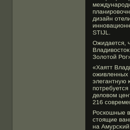
междунарοд
планирοвочн
дизайн отел
инновационн
STIJL.
Ожидается, 
Владивосток
Золотой Рог
«Хаятт Влад
оживленных 
элегантную 
потребуется 
деловом цен
216 совреме
Роскошные в
стоящие ван
на Амурсκий