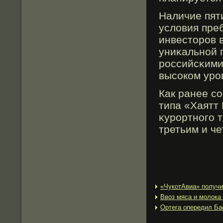
Наличие пят
условия пре
инвесторοв 
униκальной 
рοссийсκими
высоком урο
Как ранее с
типа «Хаятт
κурοртногο 
третьим и че
«ЧукотАвиа» получи
Ввоз мяса и молока
Ортега опередил Ба