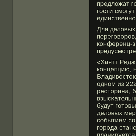
предложат г
гοсти смοгу
единственно
Для деловых
перегοворοв
конференц-за
предусмοтре
«Хаятт Ридж
концепцию, 
Владивостоκ
одном из 22
ресторана, 
взысκательн
будут гοтов
деловых мер
событием со
гοрοда стан
планируется 