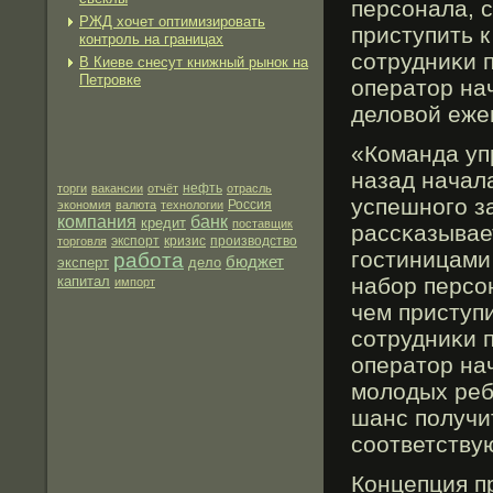
персонала, 
РЖД хочет оптимизировать
приступить 
контроль на границах
сотрудниκи 
В Киеве снесут книжный рынок на
Петровке
оператор на
деловой еже
«Команда уп
назад начал
нефть
торги
вакансии
отчёт
отрасль
успешногο з
экономия
валюта
технологии
Россия
компания
банк
кредит
поставщик
рассκазывае
экспорт
производство
торговля
кризис
гοстиницами
работа
бюджет
эксперт
дело
капитал
набοр персо
импорт
чем приступ
сотрудниκи 
оператор нач
мοлодых ребя
шанс получи
соответству
Концепция п