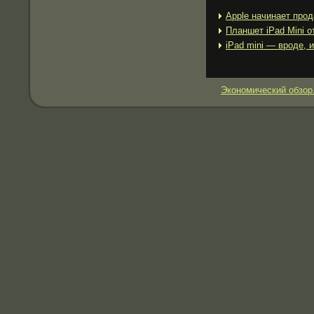
Apple начинает про
Планшет iPad Mini о
iPad mini — вроде, 
Экономический обзор.