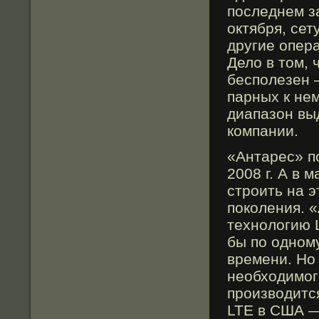
последнем з
октября, сет
другие опера
Дело в том, 
бесполезен 
парных к нем
диапазон вы
компании.
«Антарес» п
2008 г. А в 
строить на э
поколения. 
технологию 
бы по одном
времени. Но
необходимог
производитс
LTE в США — 