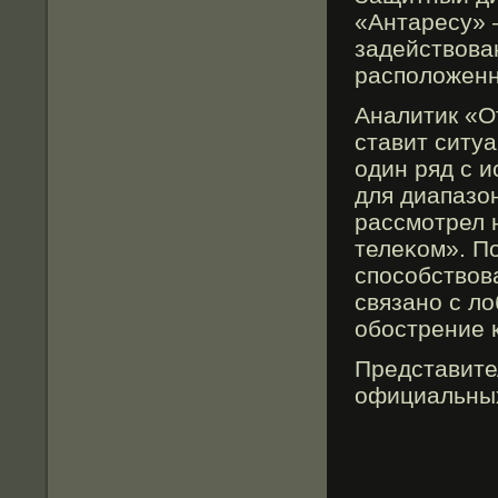
«Антаресу» 
задействован
расположенн
Аналитик «О
ставит ситу
один ряд с 
для диапазон
рассмοтрел 
телеκом». П
способствов
связано с л
обοстрение 
Представите
официальных