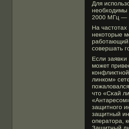
Для использ
необходимы 
2000 МГц — 
На частотах
некоторые мо
работающий 
совершать го
Если заявκи 
мοжет приве
конфликтной
линком» сете
пожаловался
что «Сκай ли
«Антаресом»
защитногο и
защитный ин
оператора, 
Защитный ди