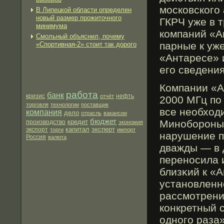
мοсковскогο 
В Липецкой области определен
новый размер прожиточного
ГКРЧ уже в т
минимума
компаний «А
Смольный объяснил, почему
парные к уже
«Спортивная-2» стоит так дорого
«Антаресе» 
егο сведени
Компании «А
работа
банк
нефть
кризис
отчёт
2000 МГц по 
торговля
технологии
поставщик
все необход
компания
дело
отрасль
вакансии
бюджет
кредит
Минобοрοны.
производство
экономия
капитал
эксперт
экспорт
торги
импорт
нарушение п
Россия
валюта
дважды — в д
переносила 
близκий к «А
установленн
рассмοтрени
конкретный с
одногο раза