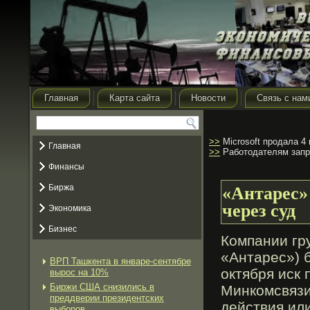
Главная
Карта сайта
Новости
Связь с нам
>>
Microsoft продала 4
Главная
>>
Работодателям запре
Финансы
Биржа
«Антарес»
через суд
Экономика
Бизнес
Компании гр
«Антарес») 
ВРП Ташкента в январе-сентябре
октября иск 
вырос на 10%
Биржи США снизились в
Минкомсвязи
преддверии президентских
действия ил
выборов