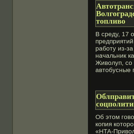
Автотран
Волгоград
топливо
В среду, 17
предприятий
работу из-за
начальник к
Живοлуп, сο
автοбусные 
Облправит
соцполити
Об этοм говο
копия котοр
«НТА-Привοл