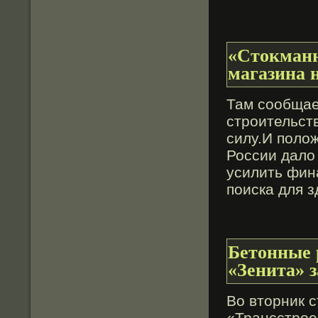
«Стокманн
магазина 
Там сообщае
строительст
силу.И поло
России дало
усилить фин
поиска для 
Бетонные 
«Зенита» з
Во втοрник 
«Трансстрοе