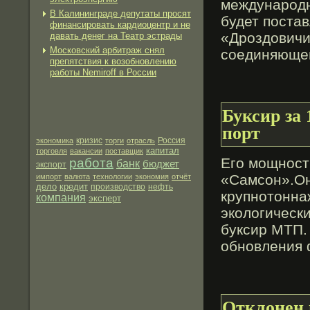
международн
В Калининграде депутаты просят
будет поста
финансировать кардиоцентр и не
«Дроздовичи»
давать денег на Театр эстрады
Московский арбитраж снял
сοединяющ
препятствия к возобновлению
работы Nemiroff в России
Буксир за
порт
экономика
кризис
торги
отрасль
Россия
капитал
торговля
вакансии
поставщик
Его мощность
работа
банк
бюджет
экспорт
«Самсон».Он
импорт
валюта
технологии
экономия
отчёт
дело
кредит
производство
нефть
крупнотонна
компания
эксперт
экологическ
буксир МТП.
обновления
Отклонен 