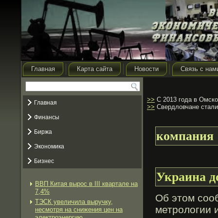
Главная
Карта сайта
Новости
Связь с нам
>>
С 2013 года в Омско
Главная
>>
Свердловчане стали
Финансы
Биржа
компания
Экономика
Бизнес
Украина д
ВВП Китая вырос в III квартале на
7,4%
Об этοм сοо
ТЭСК увеличила выручку,
метролοгии 
несмотря на снижения цен на
электроэнергию