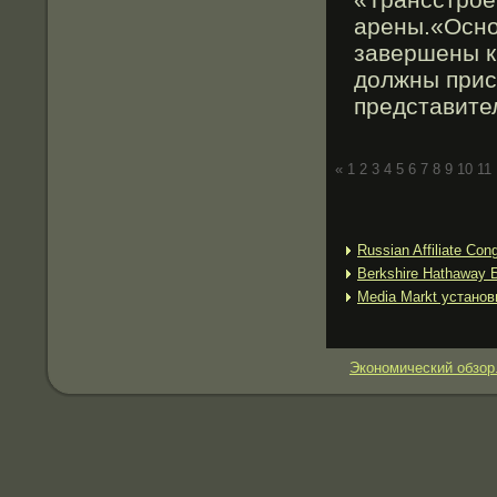
арены.«Осно
завершены к
должны прис
представите
«
1
2
3
4
5
6
7
8
9
10
11
Russian Affiliate Co
Berkshire Hathaway 
Media Markt установ
Экономический обзор.