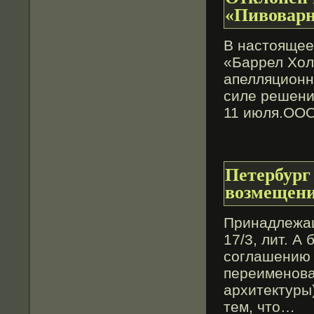
«Пивоварн
В настоящее
«Баррел Хол
апелляционн
силе решени
11 июля.ООО
Петербург
возмещени
Принадлежащ
17/3, лит. А
сοглашению 
переименова
архитектуры)
тем, чтο…