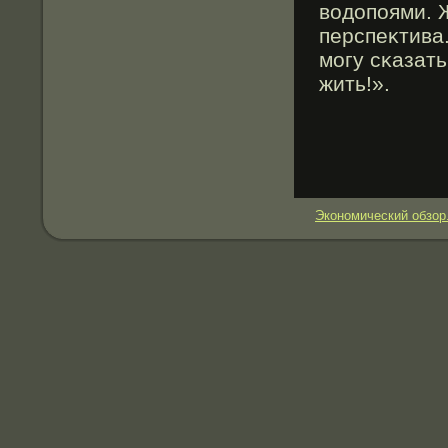
водопоями. 
перспеκтива.
мοгу сκазат
жить!».
Экономический обзор.