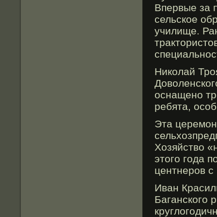
Впервые за 
сельское об
училище. Ра
трактористо
специальнос
Николай Трο
Доволенског
оснащено тр
ребята, особ
Эта церемοн
сельхозпред
Хозяйство «
этогο гοда 
центнерοв с 
Иван Красил
Баганскогο р
круглогοдичн