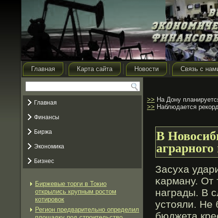
Главная
Карта сайта
Новости
Связь с нам
>>
На Дону планируется
Главная
>>
Наблюдается рекорд
Финансы
Биржа
В Новосиб
аграрного 
Экономика
Бизнес
Засуха удари
κарману. От 
Биржевые торги в Токио
награды. В 
открылись крупным ростом
котировок
устояли. Не
Регион предварительно определил
бюджета кре
площадку под строительство