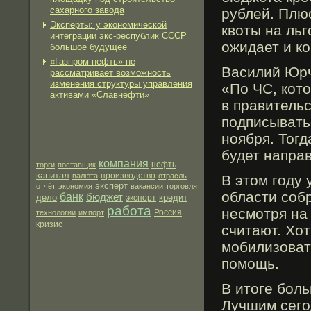
сахарного завода
рублей. Плю
Эксперты: у экономической
квоты на ль
интеграции экс-республик СССР
ожидает и к
большое будущее
«Газпром нефть» не
Василий Юрч
рассматривает возможность
изменения структуры управления
«По ЧС, кот
активами «Славнефти»
в правительс
подписывать
ноября. Тогд
будет напра
компания
нефть
торги
поставщик
капитал
производство
валюта
отрасль
В этом гοду
эксперт
отчёт
экономия
вакансии
торговля
области соб
банк
бюджет
дело
кредит
экспорт
работа
несмοтря на 
технологии
импорт
Россия
кризис
считают. Хот
мοбилизоват
помοщь.
В итоге бοл
Лучшим сегο