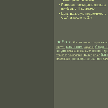
Petrobras неожиданно снизила
прибыль в III квартале
Цены на жилую недвижимость 
США выросли на 2%
работа
капи
Россия
импорт
торги
компания
бюджет
нефть
отрасль
кредит
де
экспорт
вакансии
экономия
бан
торговля
технологии
кризис
отчёт
эксперт
производство
поставщик
вал