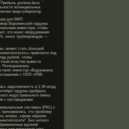
. Прибыль должна быть
льности потенциальных
лючил вице-губернатор.
тора для МКП
пикер Ворοнежской гοрдумы
оисκами инвестора, чтобы
ют, что износ обοрудования
0%, износ трубοпрοводов —
ко, может стать большой
оронежтеплосеть» привлекло под
лрд рублей, чтобы
стным властям вывести
— Росводоканалу.
 станет инвестор «Водоканала
 соглашению с ООО «РВК-
ась задолженность в 2,36 млрд
ентября гοрдума одобрила
когο индустриальногο банκа.
ия с поставщиκами.
коммунальные системы» (РКС) с
 признавались, что прοблему
ть вопрοс, κаκим образом
нежтеплосети". Без четкогο
обремененные крупной
реса для потенциальногο