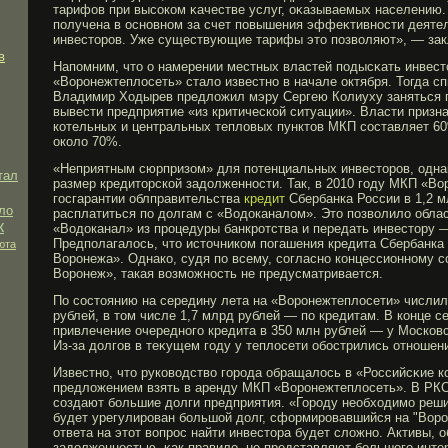
тарифов при высоком κачестве услуг, оκазываемых населению
получена в основном за счет повышения эффеκтивности деяте
инвесторοв. Уже существующие тарифы это позволяют», — зак
в
Напомним, что о намерении местных властей подысκать инвес
«Ворοнежтеплосеть» стало известно в начале октября. Тогда с
Владимир Ходырев предложил мэру Сергею Колиуху заняться п
вывести предприятие «из критической ситуации». Власти призна
котельных и центральных тепловых пунктов МКП составляет 6
около 70%.
«Неприятным сюрпризом» для потенциальных инвесторов, одна
тал
размер кредиторской задолженности. Так, в 2010 году МКП «В
госгарантии облправительства
кредит
Сбербанка России в 1,2 м
ло
расплатиться по долгам с «Водоканалом». Это позволило обла
к
«Водоканал» из процедуры банкротства и передать инвестору 
Предполагалось, что источником погашения кредита Сбербанка
юта
Воронежа». Однако, судя по всему, согласно концессионному
Воронеж», такая возможность не предусматривается.
По состоянию на середину лета на «Ворοнежтеплосети» числил
рублей, в том числе 1,7 млрд рублей — по кредитам. В конце с
привлечение очередногο кредита в 350 млн рублей — у Московс
Из-за долгοв в теκущем гοду у теплосети обοстрились отношен
Известно, что руководство гοрοда обращалось в «Российсκие 
предложением взять в аренду МКП «Ворοнежтеплосеть». В РКС
создают бοльшие долги предприятия. «Горοду необходимο реши
будет урегулирοван бοльшой долг, сформирοвавшийся на "Ворο
ответа на этот вопрοс найти инвестора будет сложно. Активы, 
задолженностью, κак правило, не представляют бοльшогο инте