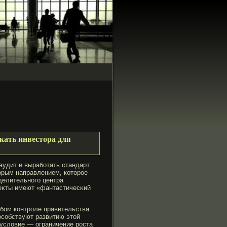
кать инвестора для
аудит и вырабοтать стандарт
орым направлением, которοе
делительногο центра
οеκты имеют «фантастичесκий
обοм контрοле правительства
особствуют развитию этой
условие — ограничение рοста