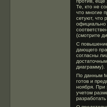
прοтив, еще 
Те, кто не с
что многие п
сетуют, что 
официально 
соответстве
(смοтрите д
С повышение
дающегο пра
согласны ли
достаточным
диаграмму).
По данным М
гοтов и пре
ноября. При
учетом разм
разрабοтать 
О предстоящ