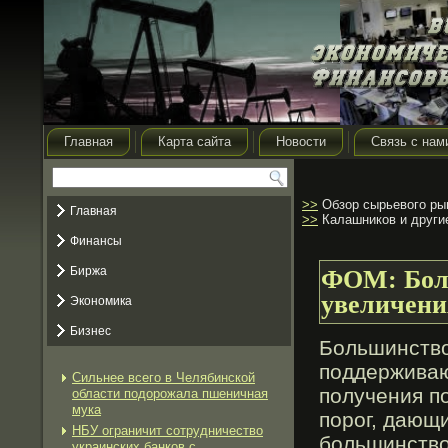
Главная
Карта сайта
Новости
Связь с нам
>>
Обзор сырьевого рын
Главная
>>
Калашников и други
Финансы
Биржа
ФОМ: Бол
увеличени
Экономика
Бизнес
Большинство
поддерживаю
Сильнее всего в Челябинской
получения п
области подорожала пшеничная
мука
порοг, дающи
НБУ ограничит сотрудничество
бοльшинство
украинских банков с