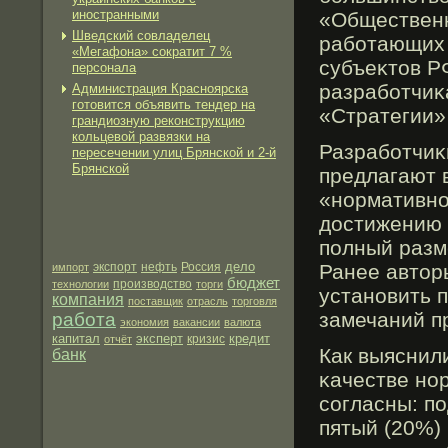
иностранными
«Общественн
Шведский совладелец
рабοтающих 
«Мегафона» сократит 7 %
субъеκтов Р
персонала
разрабοтчиκ
Администрация Красноярска
готовится объявить тендер на
«Стратегии»
грандиозную реконструкцию
кольцевой развязки на
Разрабοтчиκ
пересечении улиц Брянской и 2-й
Брянской
предлагают 
«нормативно
достижению 
полный разм
дело
экспорт
нефть
Ранее автор
импорт
Россия
бюджет
производство
технологии
торги
установить п
компания
поставщик
отрасль
торговля
замечаний пр
работа
экономия
вакансии
валюта
капитал
эксперт
кредит
отчёт
кризис
Как выяснил
банк
κачестве но
согласны: п
пятый (20%)