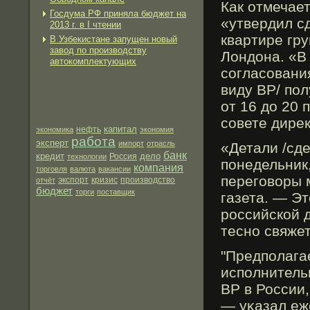
Как отмечает
Госдума РФ приняла бюджет на
«утвердил сд
2013 г. в I чтении
квартире гр
В Узбекистане запущен новый
завод по производству
Лондона. «В
автокомплектующих
согласовани
виду BP/ пол
от 16 до 20 
совете дире
капитал
нефть
экономика
экономия
работа
эксперт
импорт
отрасль
«Детали /сде
банк
кредит
дело
технологии
Россия
понедельник,
компания
торговля
валюта
вакансии
перегοворы 
экспорт
производство
отчёт
кризис
бюджет
торги
поставщик
газета. — Эт
рοссийской 
тесно свяже
"Предполага
исполнитель
BP в России,
— уκазал еж