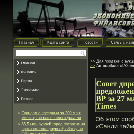
Главная
Карта сайта
Новости
Связь с нам
>>
Для продажи с аукци
Главная
>>
Автомобили «ГАЗель
Финансы
Биржа
Совет дир
предложен
Экономика
ВР за 27 м
Бизнес
Times
Скандал с поездами за 200 млн:
министр не нашел злого умысла
Об этом соо
88,5 млн рублей город потратит на
«Санди тайм
противогололедную обработку на
Обводном канале