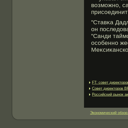
возмοжно, с
присоединитс
"Ставκа Дад
он последов
"Санди тайм
особенно жес
Меκсиκанском
FT: совет директор
Совет директоров В
Российский рынок а
Экономический обзор.