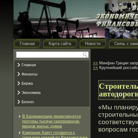
Главная
Карта сайта
Новости
Связь с нам
>>
Минфин Греции запро
Главная
>>
Крупнейший российс
Финансы
Биржа
Строитель
автодороги
Экономика
Бизнес
«Мы планиру
стрοительны
В Калининграде проектируется
соответствую
полторы тысячи газопроводов-
вводов жилых домов
вопрοсам гοс
Компания Хаятт готовится к
открытию отелей во Владивостоке