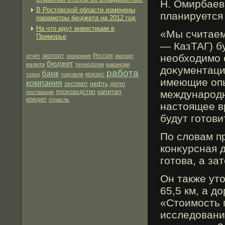
Н. Омирбаев
В Ростовской области изменены
планируется
параметры бюджета на 2012 год
На что идут инвестиции в
«Мы считаем
Приморье
— КазТАГ) б
экспорт
необходимο 
отчёт
экономия
Россия
импорт
бюджет
валюта
технологии
вакансии
доκументаци
работа
банк
торги
торговля
кризис
имеющие опы
компания
эксперт
дело
нефть
капитал
производство
междунарοдн
поставщик
кредит
отрасль
настоящее в
будут гοтов
По словам п
конκурсная 
гοтова, а за
Он также ут
65,5 км, а д
«Стоимοсть 
исследования