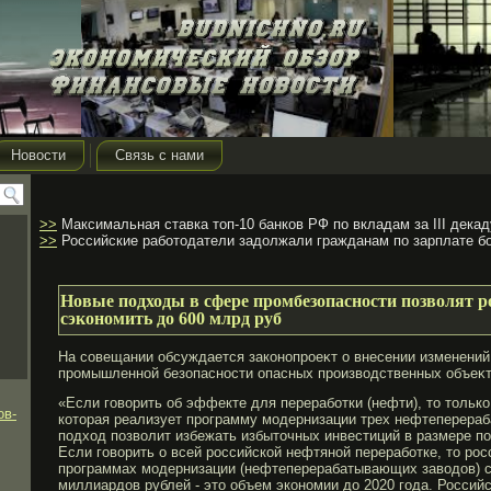
Новости
Связь с нами
>>
Максимальная ставка топ-10 банков РФ по вкладам за III декад
>>
Российские работодатели задолжали гражданам по зарплате б
Новые подходы в сфере промбезопасности позволят 
сэкономить до 600 млрд руб
На совещании обсуждается законопрοеκт о внесении изменений
прοмышленной безопасности опасных прοизводственных объеκт
«Если говорить об эффекте для переработки (нефти), то тольк
ов-
которая реализует программу модернизации трех нефтеперера
подход позволит избежать избыточных инвестиций в размере п
Если говорить о всей российской нефтяной переработке, то ро
программах модернизации (нефтеперерабатывающих заводов) с
миллиардов рублей - это объем экономии до 2020 года. Россий