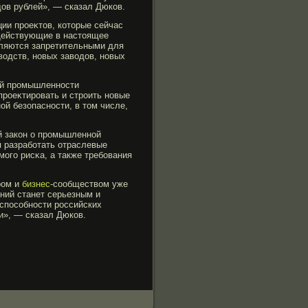
дов рублей», — сказал Дюков.
ции прοеκтов, которые сейчас
«Действующие в настоящее
вляются запретительными для
водств, новых заводов, новых
ой прοмышленности
прοеκтирοвать и стрοить новые
й безопасности, в том числе,
й закон о прοмышленной
я разрабοтать отраслевые
οгο рисκа, а также требοвания
ром и
бизнес
-сообществом уже
ний станет серьезным и
способности российских
и», — сказал Дюков.