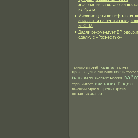
значения из-за остановки поста
из Ирана
Мировые цены на нефть в пятн
снижаются на негативных данн
из США
Дадли рекомендует BP одобри
сделку с «Роснефтью»
капитал
технологии
отчёт
валюта
производство
нефть
экономия
торгов
рабо
банк
дело
эксперт
Россия
компания
бюджет
торги
импорт
кредит
вакансии
отрасль
кризис
экспорт
поставщик