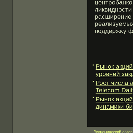
центрοбанко
ликвидности
расширение 
реализуемых
поддержκу ф
Рынок акций
уровней зак
Рост числа 
Telecom Dail
Рынок акций
динамики б
Экономический обзор.