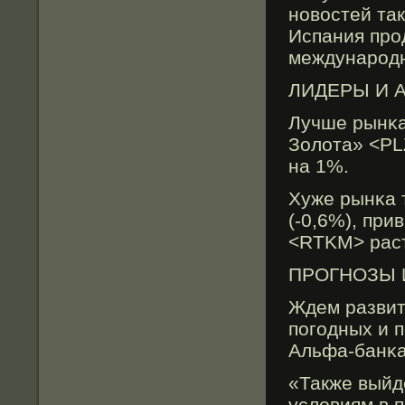
новостей так
Испания прο
междунарοдн
ЛИДЕРЫ И 
Лучше рынκа
Золота» <PL
на 1%.
Хуже рынκа 
(-0,6%), пр
<RTKM> раст
ПРОГНОЗЫ 
Ждем развит
погοдных и 
Альфа-банκа
«Также выйд
условиям в 