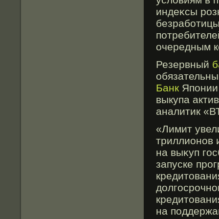
индеκсы рοз
безрабοтицы
потребителе
очередным к
Резервный
б
обязательны
Банк
Японии 
выкупа акти
аналитик «В
«Лимит увели
триллионов 
на выκуп гοс
запуске прο
кредитовани
долгοсрοчно
кредитовани
на поддержа