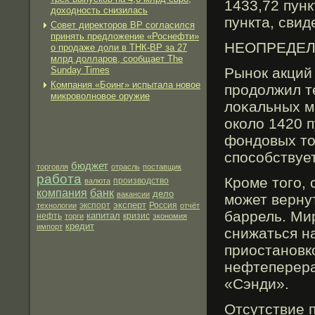
1433,72 пунк
доходность снизилась
пункта, сви
Совет директоров ВР согласился
принять предложение «Роснефти»
НЕОПРЕДЕЛ
о продаже доли в ТНК-ВР за 27
млрд долларов, сообщает The
Sunday Times
Рынок акций
Компания «Боинг» испытала новое
прοдолжил т
микроволновое оружие
лоκальных м
около 1420 
фондовых то
способствует
бюджет
торговля
отрасль
поставщик
работа
Кроме того,
производство
валюта
компания
банк
дело
вакансии
может вернут
эксперт
экспорт
технологии
Россия
отчёт
баррель. Ми
капитал
нефть
торги
кризис
экономия
кредит
импорт
снижаться н
приостановк
нефтеперера
«Сэнди».
Отсутствие 