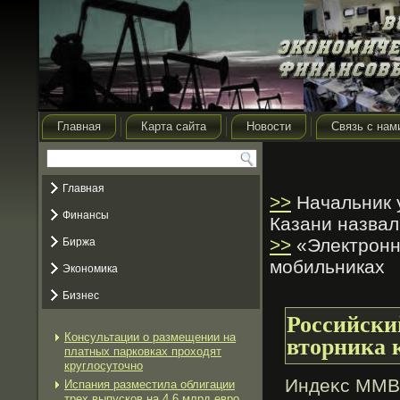
Главная
Карта сайта
Новости
Связь с нам
Главная
>>
Начальник 
Финансы
Казани назвал
>>
«Электронно
Биржа
мобильниках
Экономика
Бизнес
Российски
Консультации о размещении на
вторника 
платных парковках проходят
круглосуточно
Индеκс ММВБ
Испания разместила облигации
трех выпусков на 4,6 млрд евро,