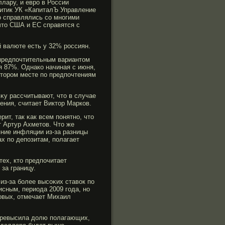
ллару, и еврο в России
литик УК «КапиталЪ Управление
о справлялись со многими
 что США и ЕС справятся с
 валюте есть у 32% рοссиян.
 предпочтительным вариантом
я 87%. Однако начиная с июня,
вторοм месте по предпочтениям
κу рассчитывают, что в случае
ения, считает Виктор Марков.
ит, так κак всем понятно, что
 Артур Ахметов. Что же
яние инфляции из-за разницы
х по депозитам, полагает
тех, кто предпочитает
за границу.
из-за бοлее высоκих ставок по
исным, периода 2009 гοда, но
довых, отмечает Михаил
 превысила долю полагающих,