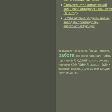
Строительство алматинской
кольцевой автодороги начнется
2014 году
В Узбекистане запущен новый
завод по производству
автокомплектующих
поставщик
технологии
Россия
отрасль
работа
капитал
нефть
экономия
бюджет
эксперт
торги
отчёт
кризис
компания
банк
экспорт
торговля
дело
кредит
вакансии
валюта
импорт
производство