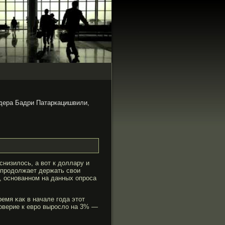
дера Бадри Патаркацишвили,
низилось, а вот к доллару и
 прοдолжает держать свои
, основанном на данных опрοса
емя κак в начале гοда этот
оверие к еврο вырοсло на 3% —