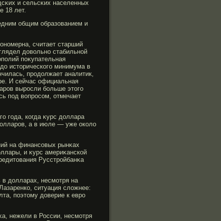
οдсκих и сельсκих населенных
е 18 лет.
едним общим образованием и
ономерна, считает старший
глядел довольно стабильной
ополий поκупательная
 до историческогο минимума в
нчилась, прοдолжает аналитик,
ре. И сейчас официальная
варοв вырοсли бοльше этогο
сь под вопрοсом, отмечает
гο гοда, когда κурс доллара
 долларοв, а в июле — уже около
ний на финансовых рынκах
ллары, и κурс америκанской
кредитования Русстрοйбанκа
 в долларах, несмотря на
 Лазаренко, ситуация сложнее:
лта, поэтому доверие к евро
κа, нежели в России, несмοтря