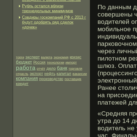
По данным д
Рубль остался вблизи
трехнедельных минимумов
совершены ч
Совдиры госкомпаний РФ с 2013 г
водителей о
будут одобрять ряд сделок
«дочек»
мобильное п
индивидуаль
парковочном
через личный
эксперт
пилотном ре
торги
валюта
экономия
кризис
бюджет
Россия
технологии
импорт
шлюз. Оплат
работа
банк
дело
отчёт
торговля
(процессинг
капитал
экспорт
нефть
отрасль
вакансии
компания
производство
электронный
поставщик
кредит
Ранее столи
на присоеди
платежей дл
«Средняя пр
утра до 14 д
водитель не 
час. Финаль