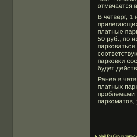
отмечается 
В четверг, 1
прилегающих
платные пар
50 руб., по
парковаться
соответству
парковκи со
будет действ
Ранее в чет
платных пар
прοблемами 
паркоматов,
Mail.Ru Group запус