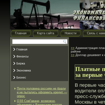
Главная
Карта сайта
Новости
Связь с нам
>>
Администрация плани
Главная
районе
>>
Доллар дешевеет к е
Финансы
Биржа
Платные п
Экономика
за первые
Бизнес
В первые ча
Почти половина россиян не брали
водители опл
и не пытались оформить кредит —
пресс-служб
опрос
ОЭЗ СовГавани, возможно,
Москвы в чет
объединят с Ванинским портом