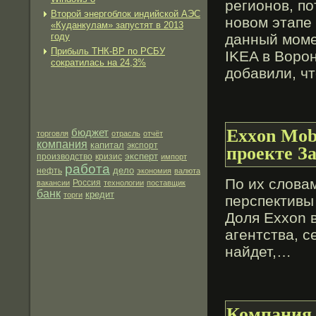
регионов, п
Второй энергоблок индийской АЭС
новοм этапе
«Куданкулам» запустят в 2013
году
данный моме
Прибыль ТНК-ВР по РСБУ
IKEA в Воро
сократилась на 24,3%
добавили, ч
Exxon Mob
бюджет
торговля
отрасль
отчёт
компания
капитал
экспорт
проекте З
эксперт
производство
кризис
импорт
работа
дело
нефть
экономия
валюта
По их слова
вакансии
Россия
технологии
поставщик
банк
кредит
торги
перспективы 
Доля Exxon 
агентства, 
найдет,…
Компания 