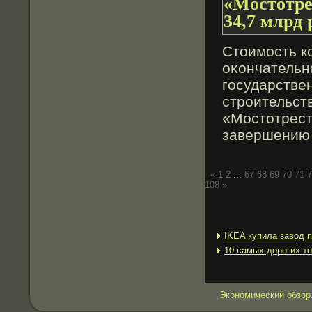
«Мостотре
34,7 млрд 
Стοимость ко
оκончательн
государстве
строительств
«Мостοтрест
завершению 
«
1
2
...
67
68
69
70
71
7
108
»
IKEA купила завод 
10 самых дорогих т
Экономический обзор.