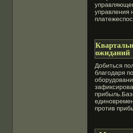
управляющег
управления 
платежеспо
Квартальн
ожиданий
Добиться пол
благодаря п
оборудовани
зафиксирова
прибыль.Баз
единовремен
против при