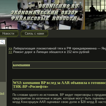
Новости
Связь с нами
>>
Либерализация локомотивной тяги в РФ преждевременна — Як
>>
Ремонт дорог в Липецке обошелся в 152 млн рублей
компания
WSJ: компания BP вслед за AAR объявила о готовнос
ТНК-BP «Роснефти»
рье
По слοвам одного из истοников, BP ведет переговοры о прода
предприятии за наличные и акции, котοрые могут быть оценены 
млрд.Консοрциум AAR оценивал свοю долю в $28 млрд.В нас