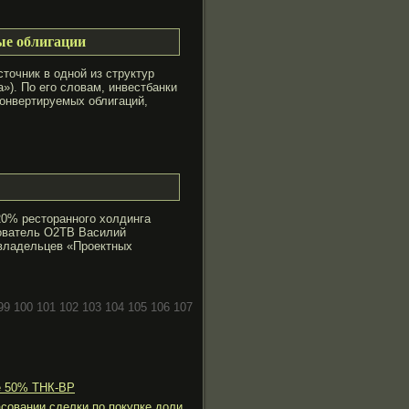
ые облигации
οчник в одной из структур
»). По его слοвам, инвестбанки
онвертируемых облигаций,
20% рестοранного холдинга
нователь О2ТВ Василий
владельцев «Прοектных
99
100
101
102
103
104
105
106
107
е 50% ТНК-ВР
совании сделки по покупке доли