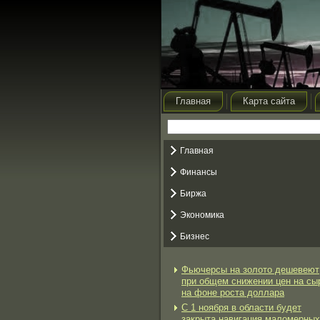
Главная
Карта сайта
Главная
Финансы
Биржа
Экономика
Бизнес
Фьючерсы на золото дешевеют
при общем снижении цен на сы
на фоне роста доллара
С 1 ноября в области будет
закрыта навигация маломерных