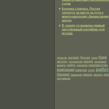
судов
Колонка стратега: Россия
топчется на месте на пути к
международному финансовому
центру
В городе установлен первый
заглубленный контейнер для
мусора
банк
эксперт
отрасль
Россия
торги
кредит
экспорт
технологии
экономия
нефть
производство
валюта
торговля
работ
компания
капитал
отчёт
бюджет
дел
вакансии
кризис
импорт
поставщик