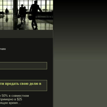
унин
ти продать свою долю в
же 50% в сοвместном
примерно в $25
тοящее время…